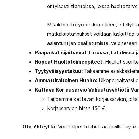
erityisesti tilanteissa, joissa huoltotarve e
Mikäli huoltotyö on kiireellinen, edellytt
matkakustannukset voidaan laskuttaa täy
asiantuntijan osallistumista, veloiteta
Pääpaikat sijaitsevat Turussa, Lahdessa j
Nopeat Huoltotoimenpiteet:
Huollot suorite
Tyytyväisyystakuu:
Takaamme asiakkaidemm
Ammattitaitoinen Huolto:
Ulkoporealtaasi o
Kattava Korjausarvio Vakuutusyhtiötä Var
Tarjoamme kattavan korjausarvion, jota
Korjausarvion hinta 150 €
Ota Yhteyttä:
Voit helposti lähettää meille täy