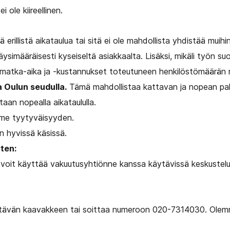
i ole kiireellinen.
ää erillistä aikataulua tai sitä ei ole mahdollista yhdistää mui
simääräisesti kyseiseltä asiakkaalta. Lisäksi, mikäli työn s
an matka-aika ja -kustannukset toteutuneen henkilöstömäärän 
a Oulun seudulla.
Tämä mahdollistaa kattavan ja nopean palve
taan nopealla aikataululla.
e tyytyväisyyden.
n hyvissä käsissä.
ten:
 voit käyttää vakuutusyhtiönne kanssa käytävissä keskustelu
tettävän kaavakkeen tai soittaa numeroon 020-7314030. Olem