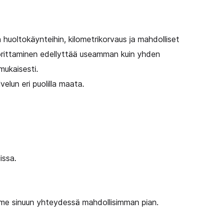
hin huoltokäynteihin, kilometrikorvaus ja mahdolliset
uorittaminen edellyttää useamman kuin yhden
mukaisesti.
lun eri puolilla maata.
issa.
me sinuun yhteydessä mahdollisimman pian.