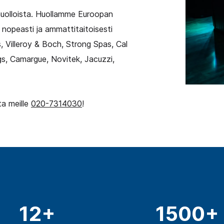
huolloista. Huollamme Euroopan
 nopeasti ja ammattitaitoisesti
illeroy & Boch, Strong Spas, Cal
s, Camargue, Novitek, Jacuzzi,
ta meille
020-7314030
!
12+
1500+