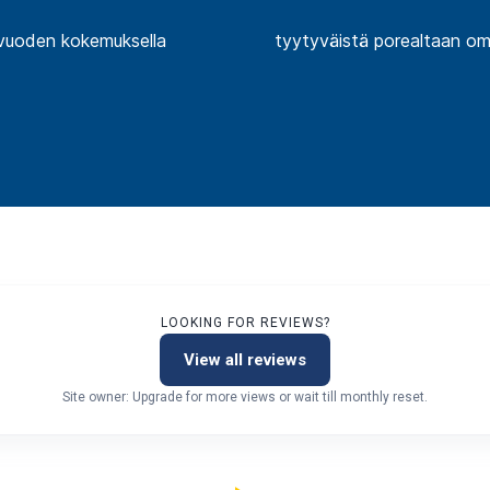
vuoden kokemuksella
tyytyväistä porealtaan om
LOOKING FOR REVIEWS?
View all reviews
Site owner: Upgrade for more views or wait till monthly reset.