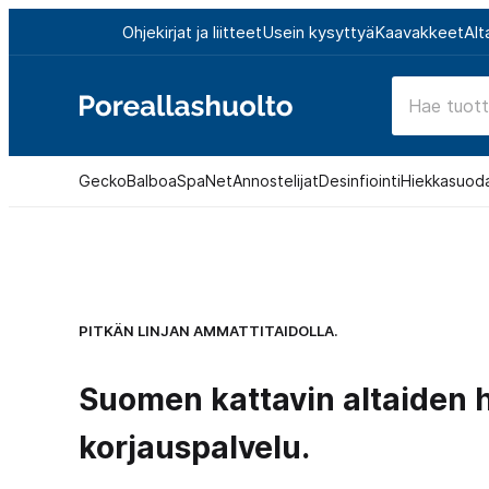
Siirry
Ohjekirjat ja liitteet
Usein kysyttyä
Kaavakkeet
Alt
suoraan
sisältöön
Poreallashuolto
Gecko
Balboa
SpaNet
Annostelijat
Desinfiointi
Hiekkasuod
PITKÄN LINJAN AMMATTITAIDOLLA.
Suomen kattavin altaiden h
korjauspalvelu.