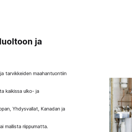
Huoltoon ja
ja tarvikkeiden maahantuontiin
a kaikissa ulko- ja
opan, Yhdysvallat, Kanadan ja
i mallista riippumatta.