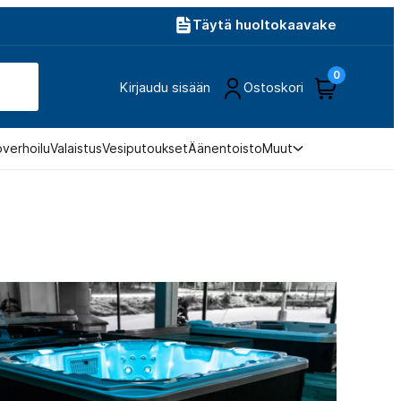
Täytä huoltokaavake
0
Kirjaudu sisään
Ostoskori
overhoilu
Valaistus
Vesiputoukset
Äänentoisto
Muut