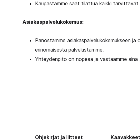
Kaupastamme saat tilattua kaikki tarvittavat 
Asiakaspalvelukokemus:
Panostamme asiakaspalvelukokemukseen ja o
erinomaisesta palvelustamme.
Yhteydenpito on nopeaa ja vastaamme aina a
Ohjekirjat ja liitteet
Kaavakkee