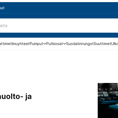
aat
attimet
Imuyhteet
Pumput
Putkiosat
Suodatinrungot
Suuttimet
Ulk
uolto- ja