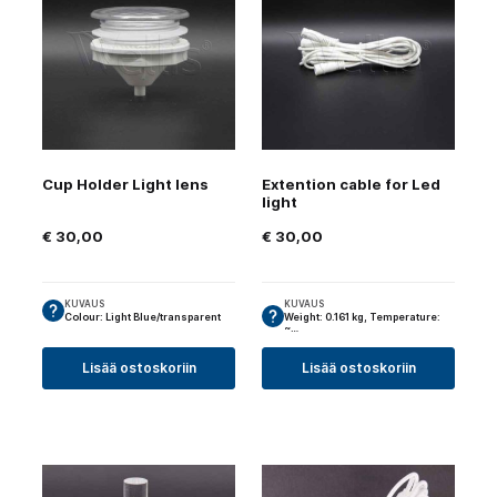
Cup Holder Light lens
Extention cable for Led
light
€
30,00
€
30,00
KUVAUS
KUVAUS
Colour: Light Blue/transparent
Weight: 0.161 kg, Temperature:
~…
Lisää ostoskoriin
Lisää ostoskoriin