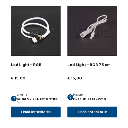
Led Light – RGB
Led Light – RGB 75 cm
€
15,00
€
15,00
KUVAUS
KUVAUS
Weight: 0.013 kg, Temperature:
Plug 4-pin, cable 730mm
~…
Lisää ostoskoriin
Lisää ostoskoriin