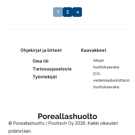
1
2
→
Ohjekirjat ja liitteet
Kaavakkeet
Altaan
Oma tili
huoltokaavake
Tietosuojaseloste
ICO-
Työntekijät
vedenlaadunmittarin
huoltokaavake
Poreallashuolto
© Poreallashuolto / Pooltech Oy 2026. Kaikki oikeudet
pidätetään.