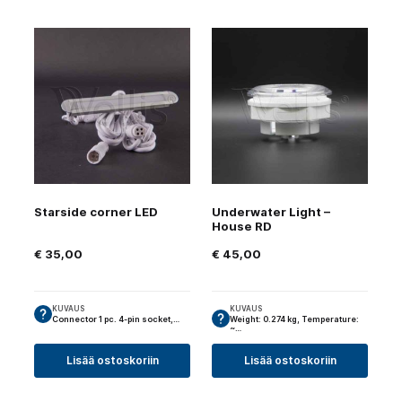
Starside corner LED
Underwater Light –
House RD
€
35,00
€
45,00
KUVAUS
KUVAUS
Connector 1 pc. 4-pin socket,…
Weight: 0.274 kg, Temperature:
~…
Lisää ostoskoriin
Lisää ostoskoriin