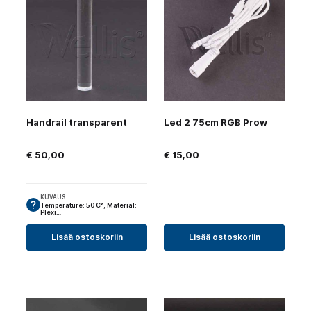
Handrail transparent
Led 2 75cm RGB Prow
€
50,00
€
15,00
KUVAUS
Temperature: 50 C°, Material:
Plexi…
Lisää ostoskoriin
Lisää ostoskoriin