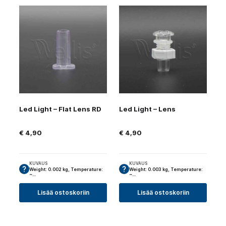
Led Light – Flat Lens RD
Led Light – Lens
€
4,90
€
4,90
KUVAUS
KUVAUS
Weight: 0.002 kg, Temperature:
Weight: 0.003 kg, Temperature:
~…
~…
Lisää ostoskoriin
Lisää ostoskoriin