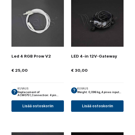
Led 4 RGB Prow V2
LED 4-in 12V-Gateway
€
25,00
€
30,00
KUVAUS
KUVAUS
Replacement of
Weight: 0,096 kg,4 pines input…
ACM0751,Connection: 4 pin…
Lisää ostoskoriin
Lisää ostoskoriin