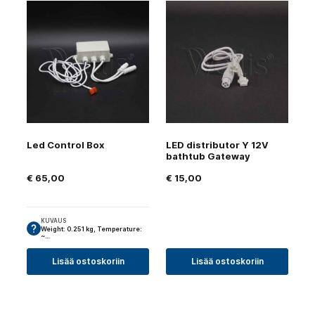
Led Control Box
LED distributor Y 12V
bathtub Gateway
€
65,00
€
15,00
KUVAUS
Weight: 0.251 kg, Temperature:
~…
Lisää ostoskoriin
Lisää ostoskoriin