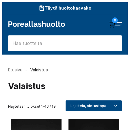
Siirry
Täytä huoltokaavake
suoraan
0
Poreallashuolto
sisältöön
Etusivu
-
Valaistus
Valaistus
Näytetään tulokset 1–16 / 19