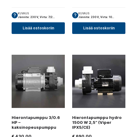
KUVAUS
KUVAUS
Jännite: 230 V, Virta: 7/2…
Jännite: 230 V, Virta: 10…
Lisää ostoskoriin
Lisää ostoskoriin
Hierontapumppu 3/0.6
Hierontapumppu hydro
HP –
1500 W 2,5″ (Viper
kaksinopeuspumppu
IPX5/CE)
€
430,00
€
690,00