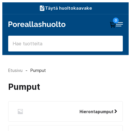
Siirry
Täytä huoltokaavake
suoraan
0
Poreallashuolto
sisältöön
Etusivu
-
Pumput
Pumput
Hierontapumput