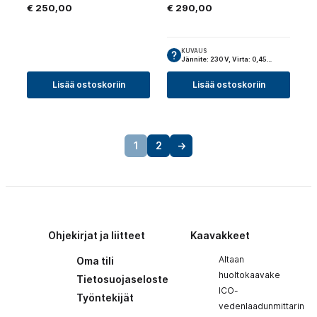
€
250,00
€
290,00
KUVAUS
Jännite: 230 V, Virta: 0,45…
Lisää ostoskoriin
Lisää ostoskoriin
1
2
→
Ohjekirjat ja liitteet
Kaavakkeet
Altaan
Oma tili
huoltokaavake
Tietosuojaseloste
ICO-
Työntekijät
vedenlaadunmittarin