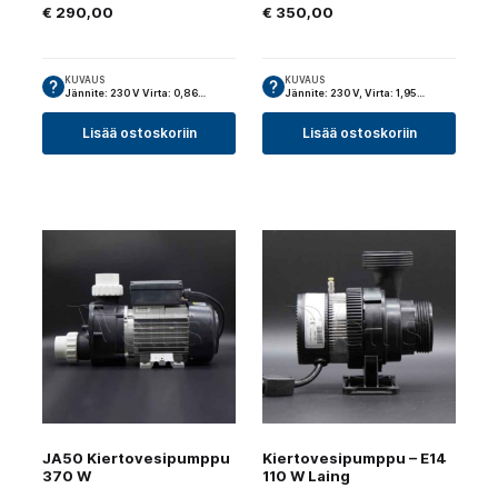
€
290,00
€
350,00
KUVAUS
KUVAUS
Jännite: 230 V Virta: 0,86…
Jännite: 230 V, Virta: 1,95…
Lisää ostoskoriin
Lisää ostoskoriin
JA50 Kiertovesipumppu
Kiertovesipumppu – E14
370 W
110 W Laing