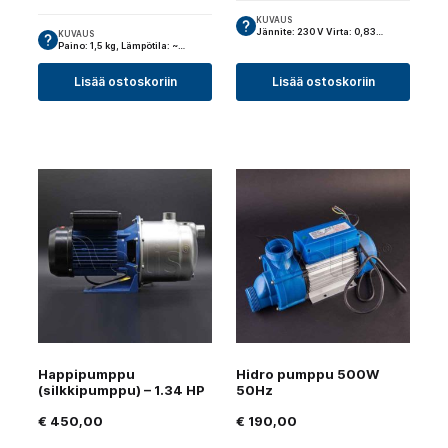
KUVAUS
Jännite: 230 V Virta: 0,83…
KUVAUS
Paino: 1,5 kg, Lämpötila: ~…
Lisää ostoskoriin
Lisää ostoskoriin
Happipumppu
Hidro pumppu 500W
(silkkipumppu) – 1.34 HP
50Hz
€
450,00
€
190,00