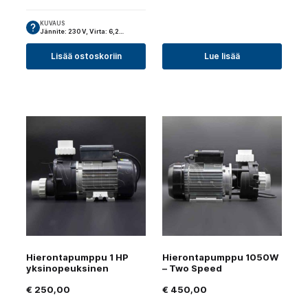
KUVAUS
Jännite: 230 V, Virta: 6,2…
Lisää ostoskoriin
Lue lisää
Hierontapumppu 1 HP
Hierontapumppu 1050W
yksinopeuksinen
– Two Speed
€
250,00
€
450,00