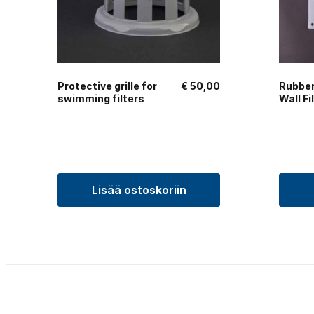
Protective grille for
€
50,00
Rubber
swimming filters
Wall Fi
Lisää ostoskoriin