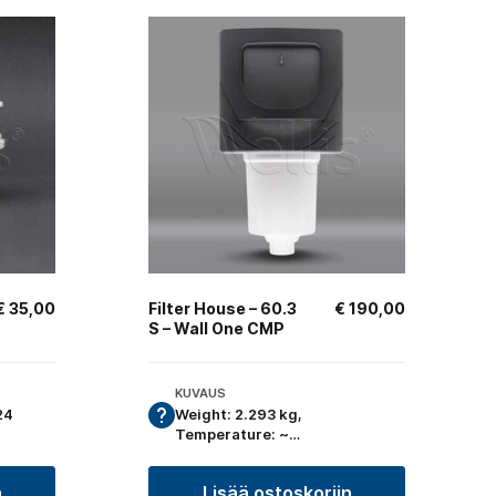
€
35,00
Filter House – 60.3
€
190,00
S – Wall One CMP
KUVAUS
24
Weight: 2.293 kg,
Temperature: ~…
n
Lisää ostoskoriin