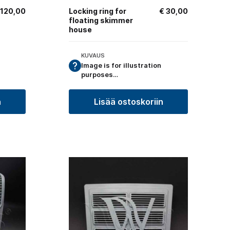
120,00
Locking ring for
€
30,00
floating skimmer
house
KUVAUS
Image is for illustration
purposes…
n
Lisää ostoskoriin