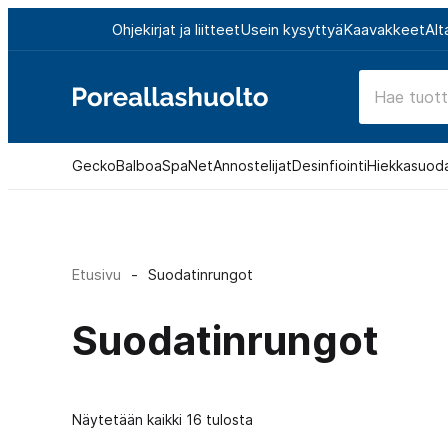
Siirry
Ohjekirjat ja liitteet
Usein kysyttyä
Kaavakkeet
Alt
suoraan
sisältöön
Poreallashuolto
Gecko
Balboa
SpaNet
Annostelijat
Desinfiointi
Hiekkasuod
Etusivu
-
Suodatinrungot
Suodatinrungot
Näytetään kaikki 16 tulosta