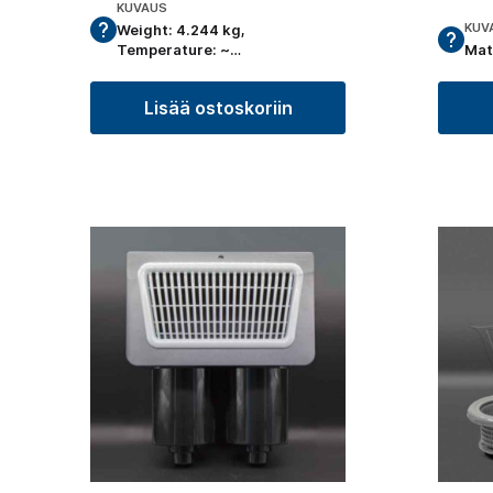
KUVAUS
KUV
Weight: 4.244 kg,
Temperature: ~…
Mat
Lisää ostoskoriin