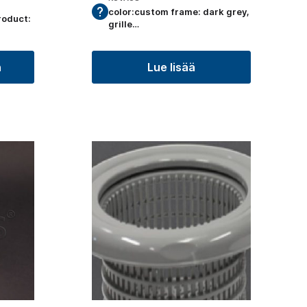
color:custom frame: dark grey,
roduct:
grille…
n
Lue lisää