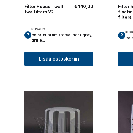
Filter House – wall
€
140,00
Filter 
two filters V2
floati
filters
KUVAUS
KUV
color:custom frame: dark grey,
Rel
grille…
Lisää ostoskoriin