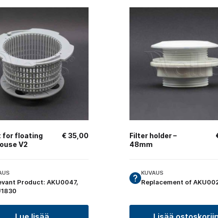
 for floating
€
35,00
Filter holder –
house V2
48mm
AUS
KUVAUS
evant Product: AKU0047,
Replacement of AKU00
1830
Lue lisää
Lisää ostoskorii