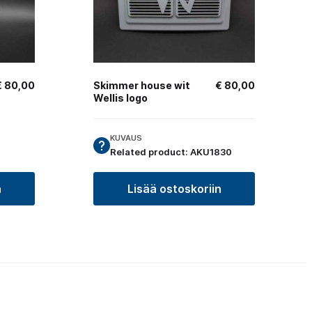
€
80,00
Skimmer house wit
€
80,00
Wellis logo
KUVAUS
Related product: AKU1830
n
Lisää ostoskoriin