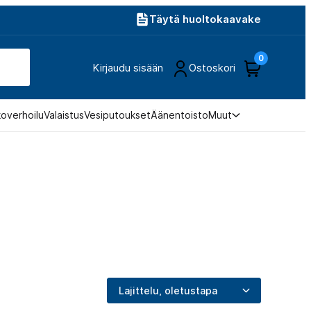
Täytä huoltokaavake
0
Kirjaudu sisään
Ostoskori
koverhoilu
Valaistus
Vesiputoukset
Äänentoisto
Muut