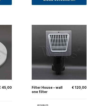
€
45,00
Filter House – wall
€
120,00
one filter
KUVAUS