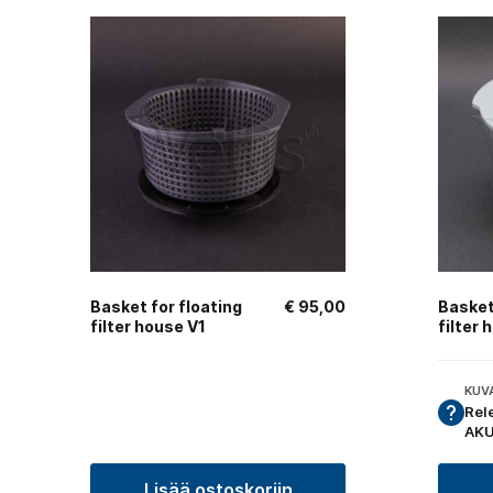
Basket for floating
€
95,00
Basket
filter house V1
filter 
KUV
Rel
AKU
Lisää ostoskoriin