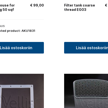
house for
€
99,00
Filter tank coarse
€
ng 50 sqf
thread EGO3
AUS
ated product: AKU1831
Lisää ostoskoriin
Lisää ostoskorii