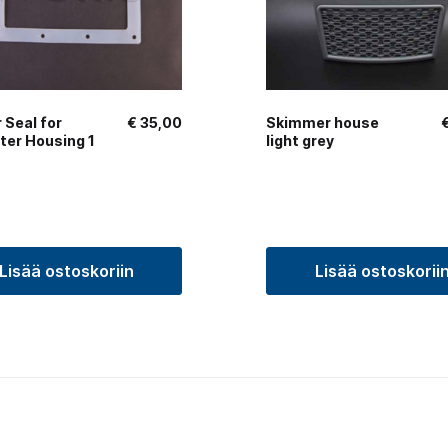
 Seal for
€
35,00
Skimmer house
lter Housing 1
light grey
Lisää ostoskoriin
Lisää ostoskorii