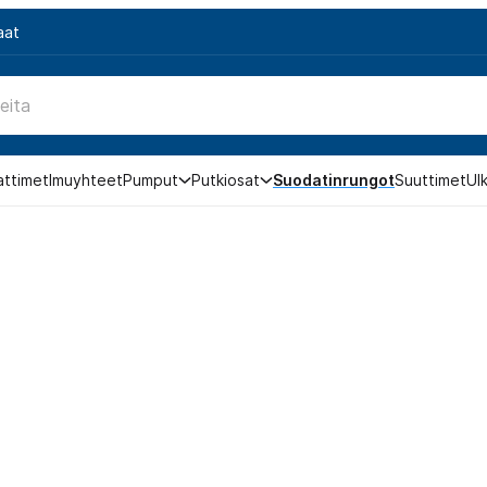
aat
attimet
Imuyhteet
Pumput
Putkiosat
Suodatinrungot
Suuttimet
Ul