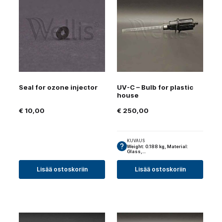
Seal for ozone injector
UV-C – Bulb for plastic
house
€
10,00
€
250,00
KUVAUS
Weight: 0.188 kg, Material:
Glass,…
Lisää ostoskoriin
Lisää ostoskoriin