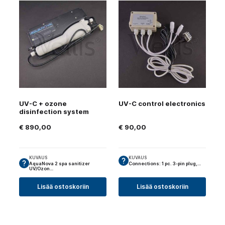
UV-C + ozone
UV-C control electronics
disinfection system
€
890,00
€
90,00
KUVAUS
KUVAUS
AquaNova 2 spa sanitizer
Connections: 1 pc. 3-pin plug,…
UV/Ozon…
Lisää ostoskoriin
Lisää ostoskoriin