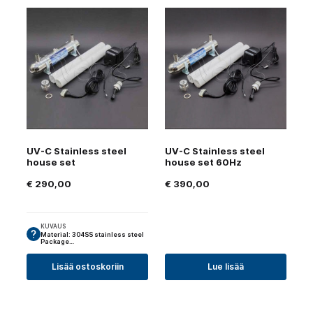
UV-C Stainless steel
UV-C Stainless steel
house set
house set 60Hz
€
290,00
€
390,00
KUVAUS
Material: 304SS stainless steel
Package…
Lisää ostoskoriin
Lue lisää