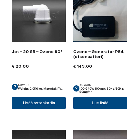
Jet – 20 SB – Ozone 90°
Ozone – Generator P54
(otsonaattori)
€
20,00
€
149,00
KUVAUS
KUVAUS
Weight: 0.056 kg, Material: PV…
100-240V; 100 mA; 50Hz/60Hz;
50mg/hr
Lisää ostoskoriin
Lue lisää