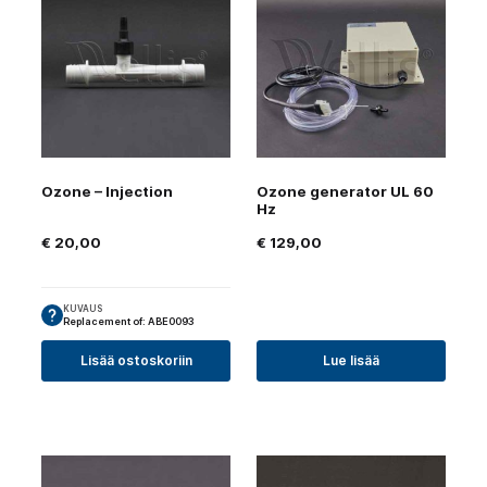
Ozone – Injection
Ozone generator UL 60
Hz
€
20,00
€
129,00
KUVAUS
Replacement of: ABE0093
Lisää ostoskoriin
Lue lisää