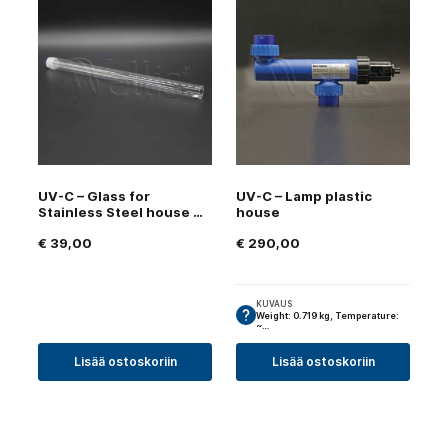
UV-C – Glass for
UV-C – Lamp plastic
Stainless Steel house V2
house
€
39,00
€
290,00
KUVAUS
Weight: 0.719 kg, Temperature:
~…
Lisää ostoskoriin
Lisää ostoskoriin