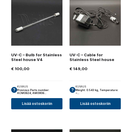
UV-C – Bulb for Stainless
UV-C – Cable for
Steel house V4
Stainless Steel house
€
100,00
€
149,00
KUVAUS
KUVAUS
Previous Parts number:
Weight: 0.543 kg, Temperature:
ACM0624, AM0906…
~…
Lisää ostoskoriin
Lisää ostoskoriin