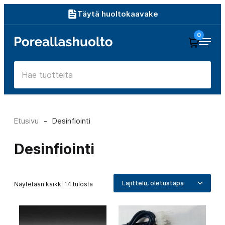
Siirry
Täytä huoltokaavake
suoraan
0
Poreallashuolto
sisältöön
Etusivu
-
Desinfiointi
Desinfiointi
Näytetään kaikki 14 tulosta