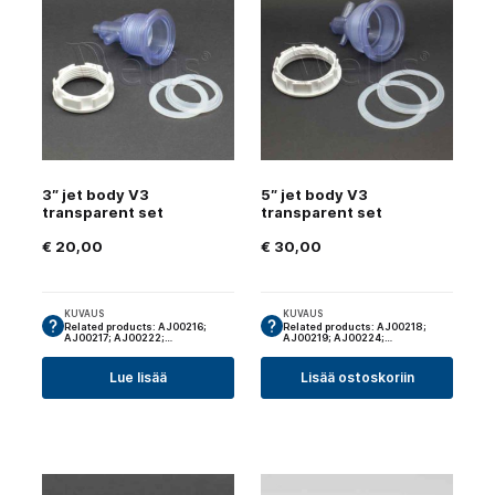
3″ jet body V3
5″ jet body V3
transparent set
transparent set
€
20,00
€
30,00
KUVAUS
KUVAUS
Related products: AJ00216;
Related products: AJ00218;
AJ00217; AJ00222;…
AJ00219; AJ00224;…
Lue lisää
Lisää ostoskoriin