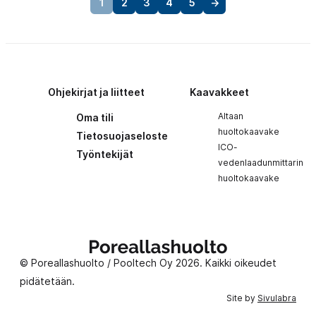
1
2
3
4
5
→
Ohjekirjat ja liitteet
Kaavakkeet
Altaan
Oma tili
huoltokaavake
Tietosuojaseloste
ICO-
Työntekijät
vedenlaadunmittarin
huoltokaavake
Poreallashuolto
© Poreallashuolto / Pooltech Oy 2026. Kaikki oikeudet
pidätetään.
Site by
Sivulabra