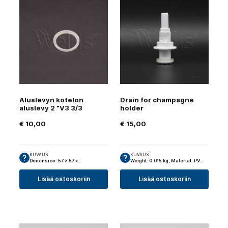
Aluslevyn kotelon
Drain for champagne
aluslevy 2 ”V3 3/3
holder
€
10,00
€
15,00
KUVAUS
KUVAUS
Dimension: 57 x 57 x…
Weight: 0.015 kg, Material: PV…
Lisää ostoskoriin
Lisää ostoskoriin