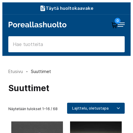
Siirry
Täytä huoltokaavake
suoraan
0
Poreallashuolto
sisältöön
Etusivu
-
Suuttimet
Suuttimet
Näytetään tulokset 1–16 / 68