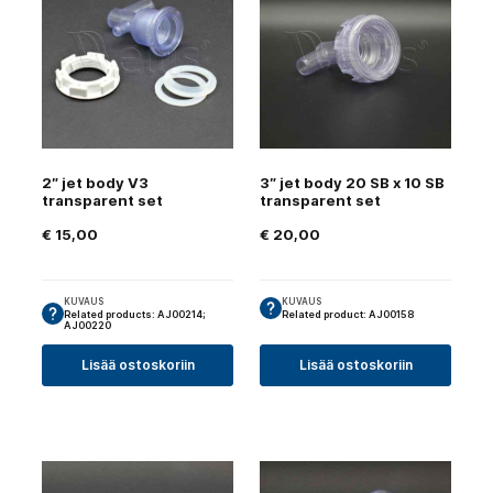
2″ jet body V3
3″ jet body 20 SB x 10 SB
transparent set
transparent set
€
15,00
€
20,00
KUVAUS
KUVAUS
Related products: AJ00214;
Related product: AJ00158
AJ00220
Lisää ostoskoriin
Lisää ostoskoriin