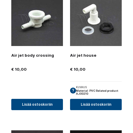
Air jet body crossing
Air jet house
€
10,00
€
10,00
KUVAUS
Material: PVC Related product:
AJ00210
Lisää ostoskoriin
Lisää ostoskoriin