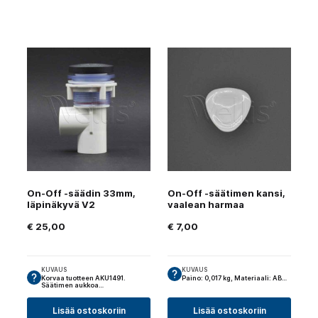
On-Off -säädin 33mm,
On-Off -säätimen kansi,
läpinäkyvä V2
vaalean harmaa
€
25,00
€
7,00
KUVAUS
KUVAUS
Korvaa tuotteen AKU1491.
Paino: 0,017 kg, Materiaali: ABS…
Säätimen aukkoa…
Lisää ostoskoriin
Lisää ostoskoriin