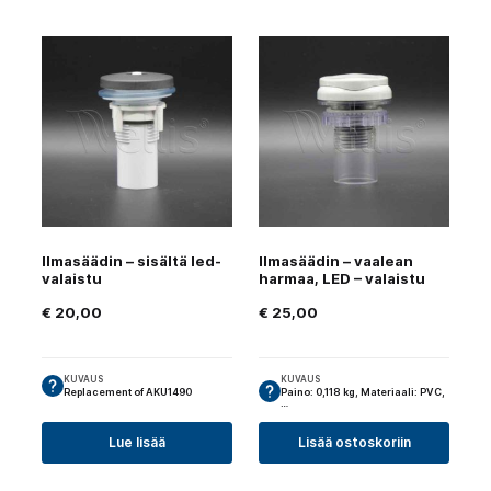
Ilmasäädin – sisältä led-
Ilmasäädin – vaalean
valaistu
harmaa, LED – valaistu
€
20,00
€
25,00
KUVAUS
KUVAUS
Replacement of AKU1490
Paino: 0,118 kg, Materiaali: PVC,
…
Lue lisää
Lisää ostoskoriin