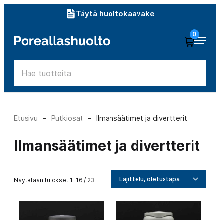
Siirry
Täytä huoltokaavake
suoraan
0
Poreallashuolto
sisältöön
Etusivu
-
Putkiosat
-
Ilmansäätimet ja divertterit
Ilmansäätimet ja divertterit
Näytetään tulokset 1–16 / 23