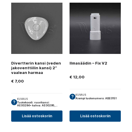
Divertterin kansi (veden
Ilmasäädin – Fix V2
jakoventtiilin kansi) 2″
vaalean harmaa
€
12,00
€
7,00
KUVAUS
Aiempi tuotenumero: ABE0151
KUVAUS
Tuotekoodi: ruuvikansi:
AE00294+ kahva: AE00295,…
Lisää ostoskoriin
Lisää ostoskoriin