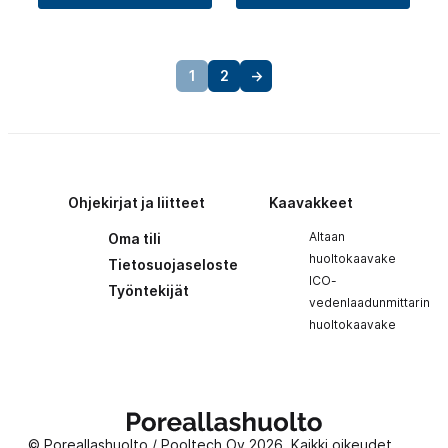
1
2
→
Ohjekirjat ja liitteet
Kaavakkeet
Altaan
Oma tili
huoltokaavake
Tietosuojaseloste
ICO-
Työntekijät
vedenlaadunmittarin
huoltokaavake
Poreallashuolto
© Poreallashuolto / Pooltech Oy 2026. Kaikki oikeudet