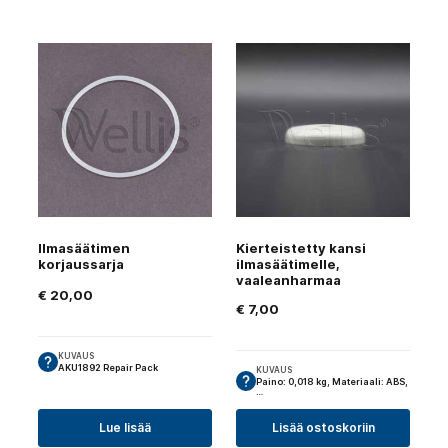
Ilmasäätimen
Kierteistetty kansi
korjaussarja
ilmasäätimelle,
vaaleanharmaa
€
20,00
€
7,00
KUVAUS
AKU1892 Repair Pack
KUVAUS
Paino: 0,018 kg, Materiaali: ABS,
…
Lue lisää
Lisää ostoskoriin