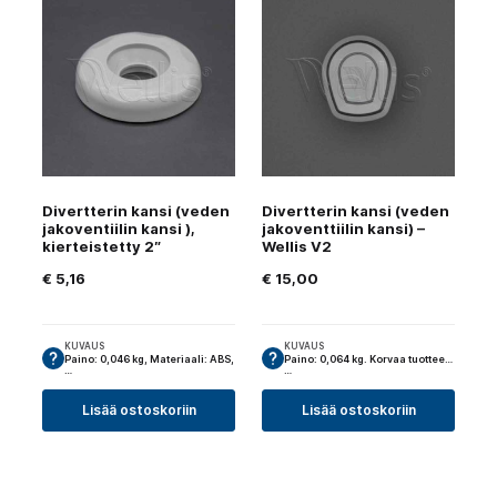
Divertterin kansi (veden
Divertterin kansi (veden
jakoventiilin kansi ),
jakoventtiilin kansi) –
kierteistetty 2″
Wellis V2
€
5,16
€
15,00
KUVAUS
KUVAUS
Paino: 0,046 kg, Materiaali: ABS,
Paino: 0,064 kg. Korvaa tuotteen:
…
…
Lisää ostoskoriin
Lisää ostoskoriin