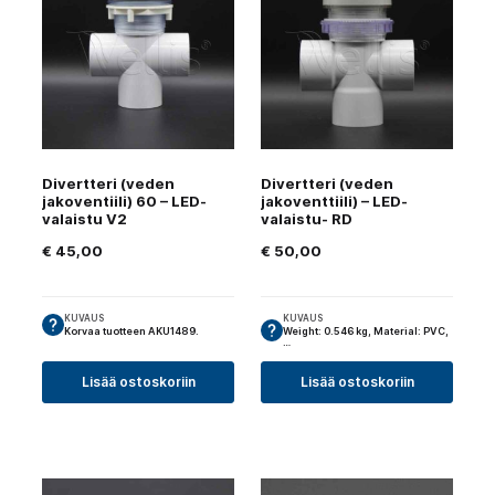
Divertteri (veden
Divertteri (veden
jakoventiili) 60 – LED-
jakoventtiili) – LED-
valaistu V2
valaistu- RD
€
45,00
€
50,00
KUVAUS
KUVAUS
Korvaa tuotteen AKU1489.
Weight: 0.546 kg, Material: PVC,
…
Lisää ostoskoriin
Lisää ostoskoriin