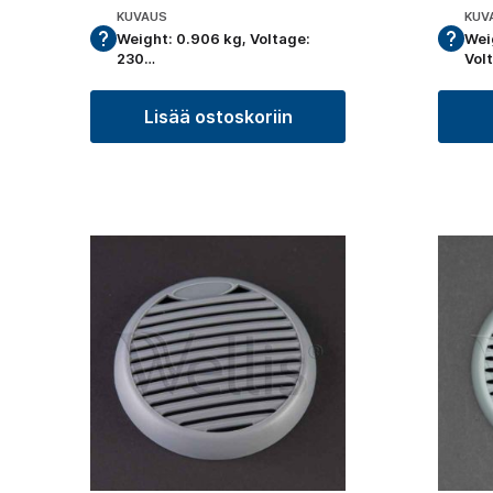
KUVAUS
KUV
Weight: 0.906 kg, Voltage:
Wei
230…
Vol
Lisää ostoskoriin