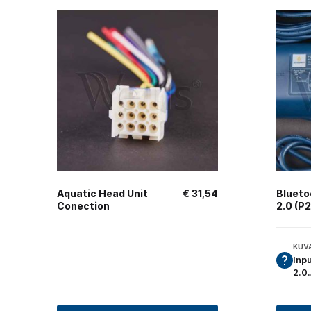
Aquatic Head Unit
€
31,54
Blueto
Conection
2.0 (P
KUV
Inp
2.0