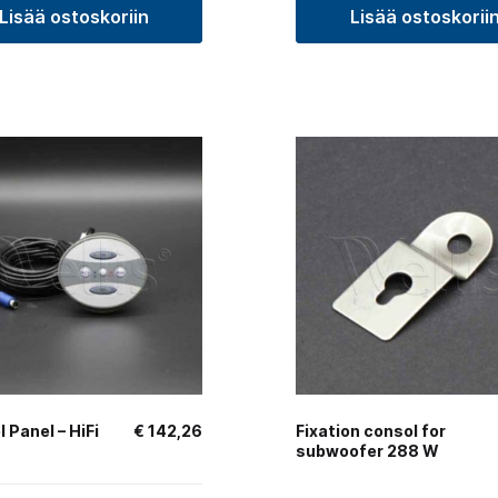
Lisää ostoskoriin
Lisää ostoskorii
 Panel – HiFi
€
142,26
Fixation consol for
subwoofer 288 W