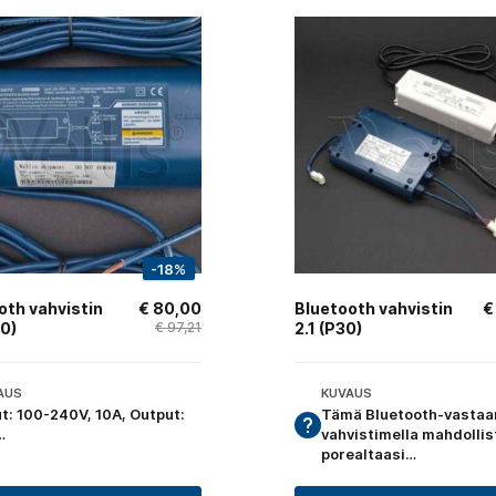
-18%
oth vahvistin
€
80,00
Bluetooth vahvistin
€
20)
€
97,21
2.1 (P30)
AUS
KUVAUS
ut: 100-240V, 10A, Output:
Tämä Bluetooth-vastaa
…
vahvistimella mahdollis
porealtaasi…