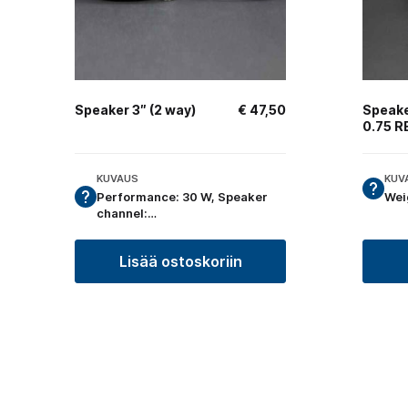
Speaker 3″ (2 way)
€
47,50
Speake
0.75 
KUVAUS
KUV
Performance: 30 W, Speaker
Wei
channel:…
Lisää ostoskoriin