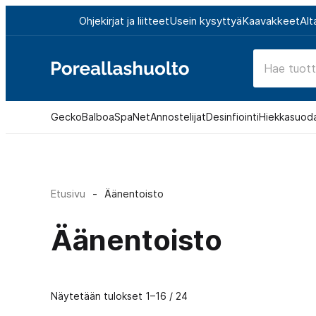
Siirry
Ohjekirjat ja liitteet
Usein kysyttyä
Kaavakkeet
Alt
suoraan
sisältöön
Poreallashuolto
Gecko
Balboa
SpaNet
Annostelijat
Desinfiointi
Hiekkasuod
Etusivu
-
Äänentoisto
Äänentoisto
Näytetään tulokset 1–16 / 24