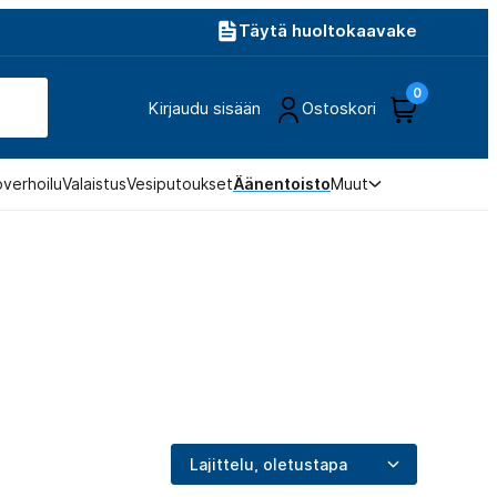
Täytä huoltokaavake
0
Kirjaudu sisään
Ostoskori
overhoilu
Valaistus
Vesiputoukset
Äänentoisto
Muut