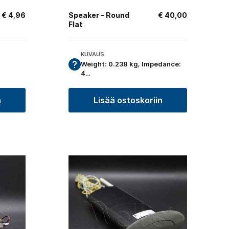
€
4,96
Speaker – Round
€
40,00
Flat
KUVAUS
Weight: 0.238 kg, Impedance:
4…
n
Lisää ostoskoriin