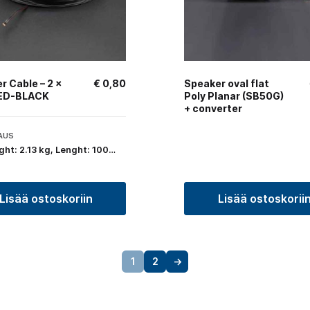
r Cable – 2 ×
€
0,80
Speaker oval flat
RED-BLACK
Poly Planar (SB50G)
+ converter
AUS
ght: 2.13 kg, Lenght: 100…
Lisää ostoskoriin
Lisää ostoskorii
1
2
→