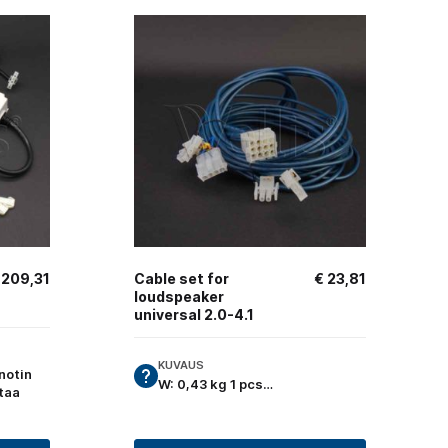
209,31
Cable set for
€
23,81
loudspeaker
universal 2.0-4.1
KUVAUS
notin
W: 0,43 kg 1 pcs…
taa