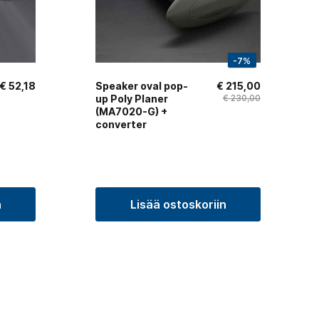
-7%
€
52,18
Speaker oval pop-
€
215,00
up Poly Planer
€
230,00
(MA7020-G) +
converter
n
Lisää ostoskoriin