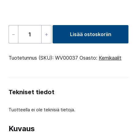
–
+
Lisää ostoskoriin
Active
Oxygen
Granules
Tuotetunnus (SKU):
WV00037
Osasto:
Kemikaalit
1
kg
määrä
Tekniset tiedot
Tuotteella ei ole teknisiä tietoja.
Kuvaus