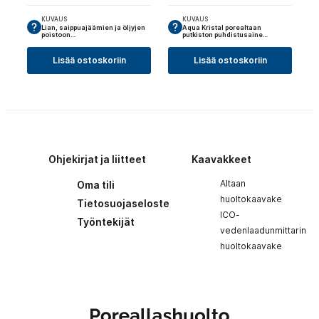
KUVAUS
KUVAUS
Lian, saippuajäämien ja öljyjen
Aqua Kristal porealtaan
poistoon…
putkiston puhdistusaine…
Lisää ostoskoriin
Lisää ostoskoriin
Ohjekirjat ja liitteet
Kaavakkeet
Altaan
Oma tili
huoltokaavake
Tietosuojaseloste
ICO-
Työntekijät
vedenlaadunmittarin
huoltokaavake
Poreallashuolto