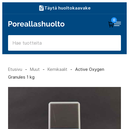
Siirry
Täytä huoltokaavake
suoraan
0
Poreallashuolto
sisältöön
Etusivu
-
Muut
-
Kemikaalit
-
Active Oxygen
Granules 1 kg