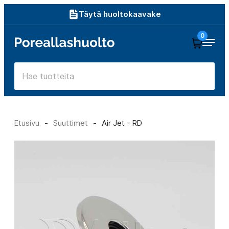
Siirry
Täytä huoltokaavake
suoraan
0
Poreallashuolto
sisältöön
Etusivu
-
Suuttimet
-
Air Jet – RD