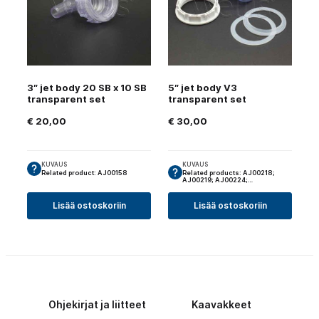
3″ jet body 20 SB x 10 SB
5″ jet body V3
transparent set
transparent set
€
20,00
€
30,00
KUVAUS
KUVAUS
Related product: AJ00158
Related products: AJ00218;
AJ00219; AJ00224;…
Lisää ostoskoriin
Lisää ostoskoriin
Ohjekirjat ja liitteet
Kaavakkeet