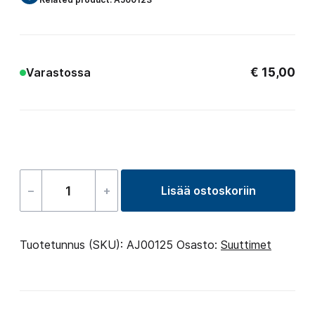
€
15,00
Varastossa
–
+
Lisää ostoskoriin
Air
Jet
–
Tuotetunnus (SKU):
AJ00125
Osasto:
Suuttimet
RD
määrä