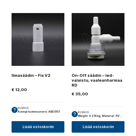
Ilmasäädin – Fix V2
On-Off säädin – led-
valaistu, vaaleanharmaa
RD
€
12,00
€
35,00
KUVAUS
Aiempi tuotenumero: ABE0151
KUVAUS
Weight: 0.274 kg, Material: PV…
Lisää ostoskoriin
Lisää ostoskoriin