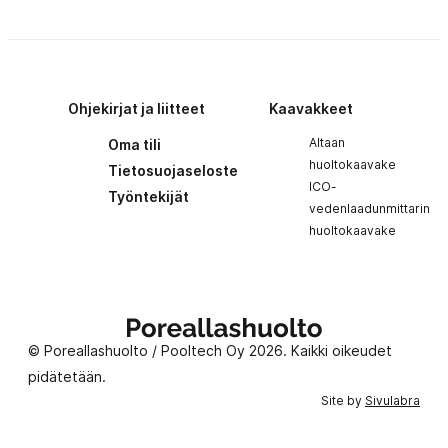
Ohjekirjat ja liitteet
Kaavakkeet
Altaan
Oma tili
huoltokaavake
Tietosuojaseloste
ICO-
Työntekijät
vedenlaadunmittarin
huoltokaavake
Poreallashuolto
© Poreallashuolto / Pooltech Oy 2026. Kaikki oikeudet
pidätetään.
Site by
Sivulabra