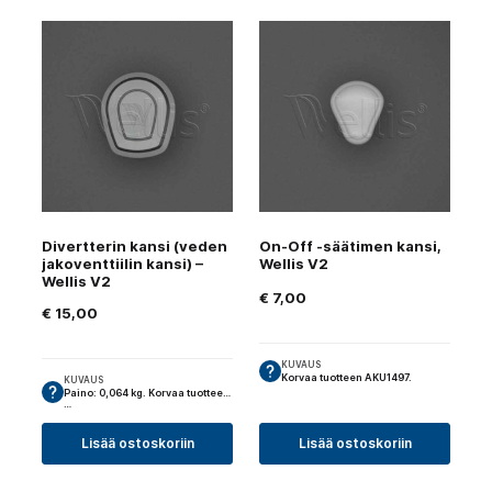
Divertterin kansi (veden
On-Off -säätimen kansi,
jakoventtiilin kansi) –
Wellis V2
Wellis V2
€
7,00
€
15,00
KUVAUS
Korvaa tuotteen AKU1497.
KUVAUS
Paino: 0,064 kg. Korvaa tuotteen:
…
Lisää ostoskoriin
Lisää ostoskoriin