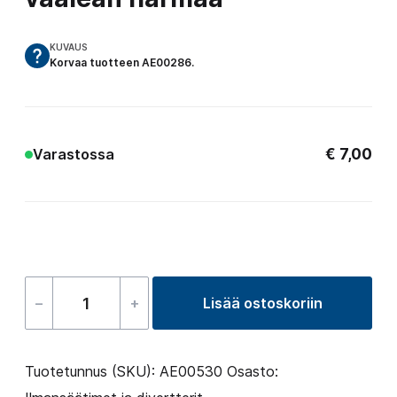
KUVAUS
Korvaa tuotteen AE00286.
€
7,00
Varastossa
–
+
Lisää ostoskoriin
Ilmasäätimen
kansi-
sarja,
Tuotetunnus (SKU):
AE00530
Osasto:
vaalean