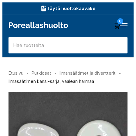
Siirry
Täytä huoltokaavake
suoraan
0
Poreallashuolto
sisältöön
Etusivu
-
Putkiosat
-
Ilmansäätimet ja divertterit
-
Ilmasäätimen kansi-sarja, vaalean harmaa