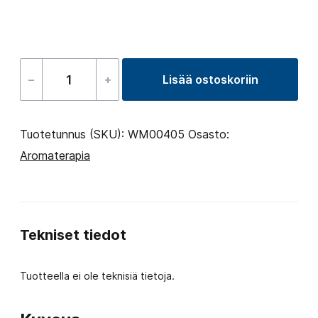
–
+
Lisää ostoskoriin
Aroma
orange
blossom
Tuotetunnus (SKU):
WM00405
Osasto:
for
Aromaterapia
sauna
250
ml
Tekniset tiedot
määrä
Tuotteella ei ole teknisiä tietoja.