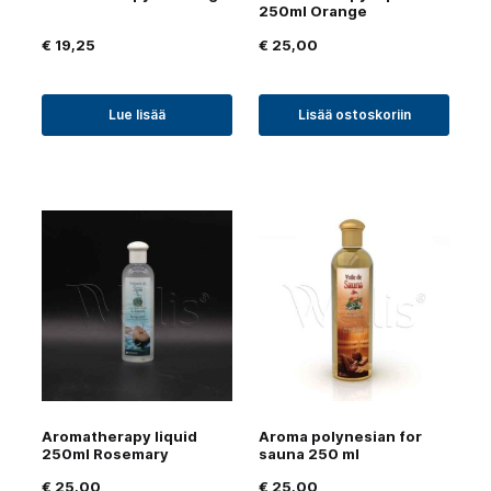
250ml Orange
€
19,25
€
25,00
Lue lisää
Lisää ostoskoriin
Aromatherapy liquid
Aroma polynesian for
250ml Rosemary
sauna 250 ml
€
25,00
€
25,00