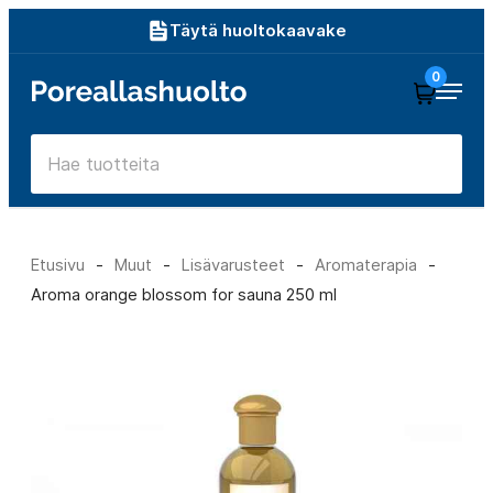
Siirry
Täytä huoltokaavake
suoraan
0
Poreallashuolto
sisältöön
Etusivu
-
Muut
-
Lisävarusteet
-
Aromaterapia
-
Aroma orange blossom for sauna 250 ml