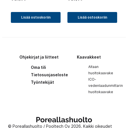
Lisää ostoskoriin
Lisää ostoskoriin
Ohjekirjat ja liitteet
Kaavakkeet
Altaan
Oma tili
huoltokaavake
Tietosuojaseloste
ICO-
Työntekijät
vedenlaadunmittarin
huoltokaavake
Poreallashuolto
© Poreallashuolto / Pooltech Oy 2026. Kaikki oikeudet