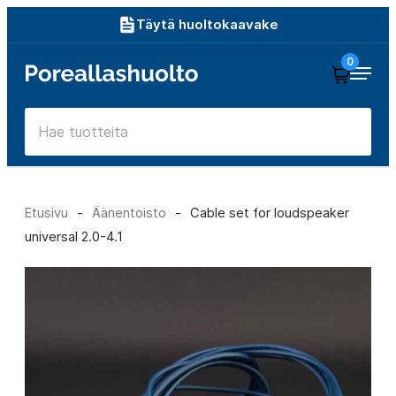
Siirry
Täytä huoltokaavake
suoraan
0
Poreallashuolto
sisältöön
Etusivu
-
Äänentoisto
-
Cable set for loudspeaker
universal 2.0-4.1