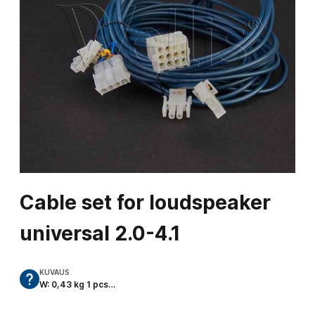
Cable set for loudspeaker
universal 2.0-4.1
KUVAUS
W: 0,43 kg 1 pcs…