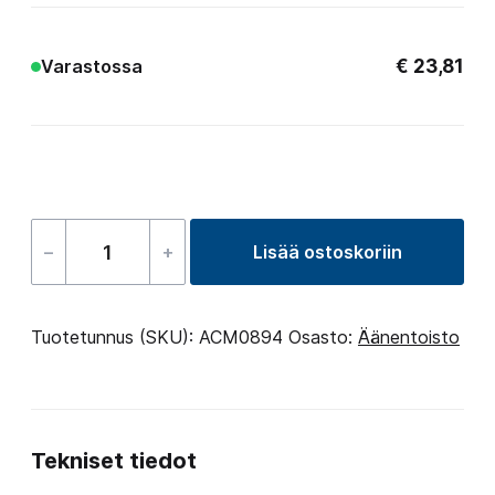
€
23,81
Varastossa
–
+
Lisää ostoskoriin
Cable
set
for
Tuotetunnus (SKU):
ACM0894
Osasto:
Äänentoisto
loudspeaker
universal
2.0-
Tekniset tiedot
4.1