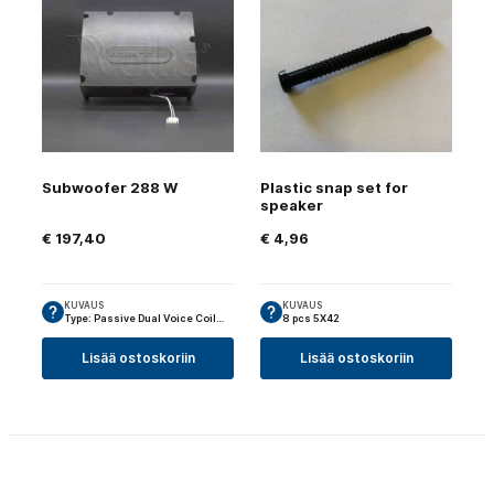
Subwoofer 288 W
Plastic snap set for
speaker
€
197,40
€
4,96
KUVAUS
KUVAUS
Type: Passive Dual Voice Coil…
8 pcs 5X42
Lisää ostoskoriin
Lisää ostoskoriin