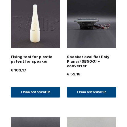
Fixing tool for plastic
Speaker oval flat Poly
patent for speaker
Planar (SB50G) +
converter
€
103,17
€
52,18
Lisää ostoskoriin
Lisää ostoskoriin