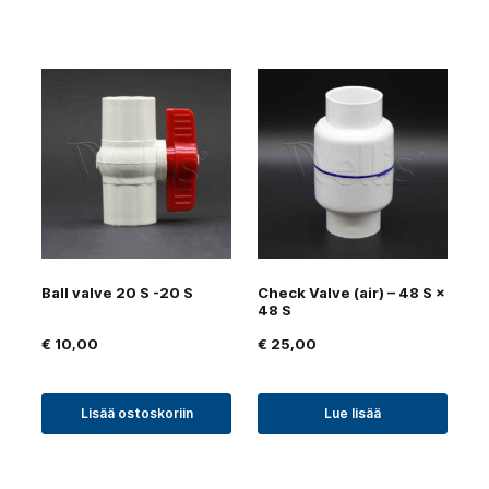
Ball valve 20 S -20 S
Check Valve (air) – 48 S ×
48 S
€
10,00
€
25,00
Lisää ostoskoriin
Lue lisää