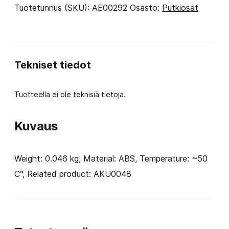
for
Tuotetunnus (SKU):
AE00292
Osasto:
Putkiosat
aromatherapy
house
light
Tekniset tiedot
grey
määrä
Tuotteella ei ole teknisiä tietoja.
Kuvaus
Weight: 0.046 kg, Material: ABS, Temperature: ~50
C°, Related product: AKU0048