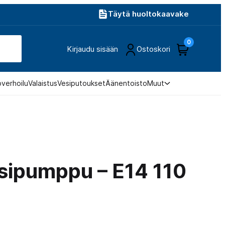
Täytä huoltokaavake
0
Kirjaudu sisään
Ostoskori
overhoilu
Valaistus
Vesiputoukset
Äänentoisto
Muut
sipumppu – E14 110