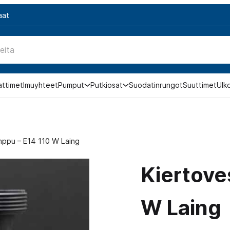
aat
attimet
Imuyhteet
Pumput
Putkiosat
Suodatinrungot
Suuttimet
Ulk
ppu – E14 110 W Laing
Kiertove
W Laing