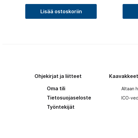
Lisää ostoskoriin
Ohjekirjat ja liitteet
Kaavakkee
Oma tili
Altaan 
Tietosuojaseloste
ICO-ved
Työntekijät