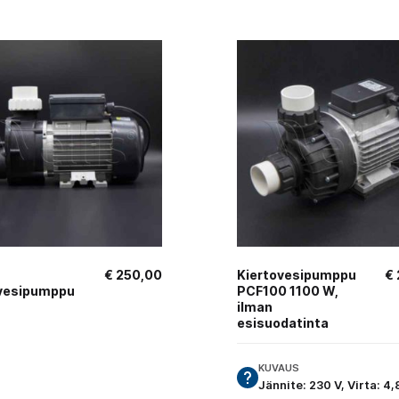
€
250,00
Kiertovesipumppu
€
ovesipumppu
PCF100 1100 W,
ilman
esisuodatinta
KUVAUS
Jännite: 230 V, Virta: 4