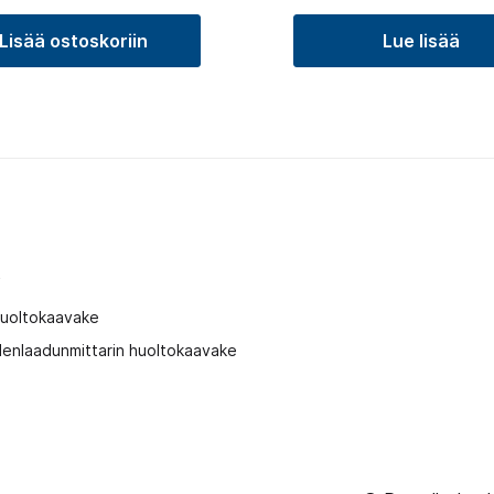
Lisää ostoskoriin
Lue lisää
t
huoltokaavake
enlaadunmittarin huoltokaavake