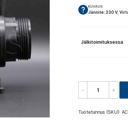
KUVAUS
Jännite: 230 V, Vir
Jälkitoimituksessa
–
+
Kiertovesip
-
E14
Tuotetunnus (SKU):
AC
110