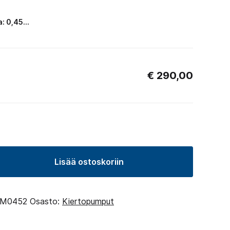
ta: 0,45…
€
290,00
Lisää ostoskoriin
umppu
M0452
Osasto:
Kiertopumput