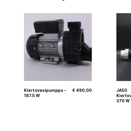
Kiertovesipumppu –
€
490,00
JA50
187.5 W
Kiert
370 W