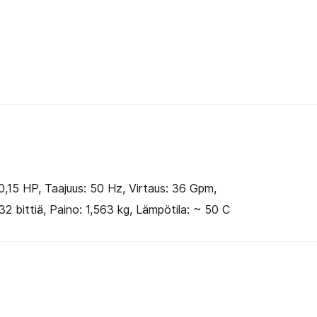
W
Laing
määrä
 0,15 HP, Taajuus: 50 Hz, Virtaus: 36 Gpm,
2 bittiä, Paino: 1,563 kg, Lämpötila: ~ 50 C