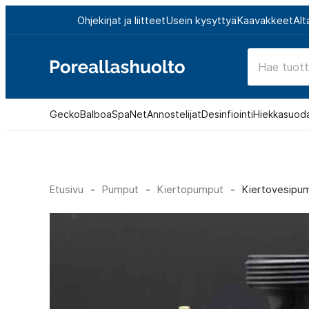
Siirry
Ohjekirjat ja liitteet
Usein kysyttyä
Kaavakkeet
Alt
suoraan
sisältöön
Poreallashuolto
Gecko
Balboa
SpaNet
Annostelijat
Desinfiointi
Hiekkasuod
Etusivu
-
Pumput
-
Kiertopumput
-
Kiertovesipum