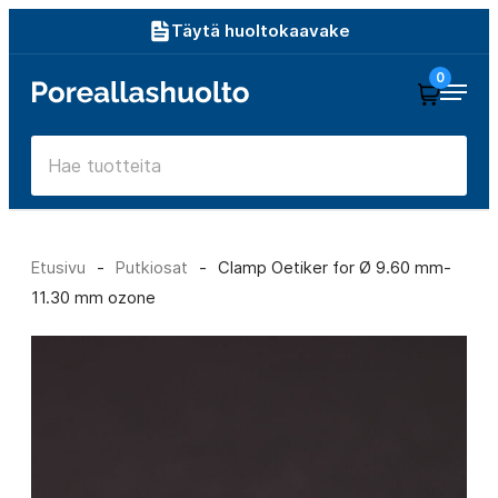
Siirry
Täytä huoltokaavake
suoraan
0
Poreallashuolto
sisältöön
Etusivu
-
Putkiosat
-
Clamp Oetiker for Ø 9.60 mm-
11.30 mm ozone