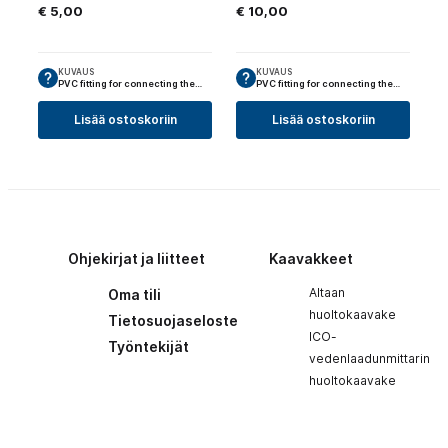
€
5,00
€
10,00
KUVAUS
KUVAUS
PVC fitting for connecting the…
PVC fitting for connecting the…
Lisää ostoskoriin
Lisää ostoskoriin
Ohjekirjat ja liitteet
Kaavakkeet
Altaan
Oma tili
huoltokaavake
Tietosuojaseloste
ICO-
Työntekijät
vedenlaadunmittarin
huoltokaavake