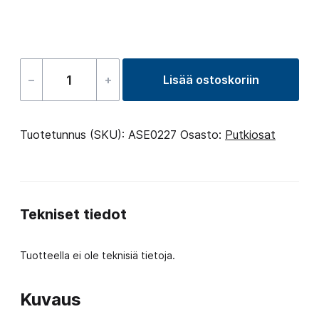
–
+
Lisää ostoskoriin
Clamp
Oetiker
for
Tuotetunnus (SKU):
ASE0227
Osasto:
Putkiosat
Ø
9.60
mm-
Tekniset tiedot
11.30
mm
Tuotteella ei ole teknisiä tietoja.
ozone
määrä
Kuvaus