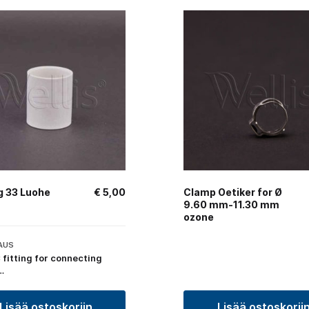
g 33 Luohe
€
5,00
Clamp Oetiker for Ø
9.60 mm-11.30 mm
ozone
AUS
 fitting for connecting
…
Lisää ostoskoriin
Lisää ostoskorii