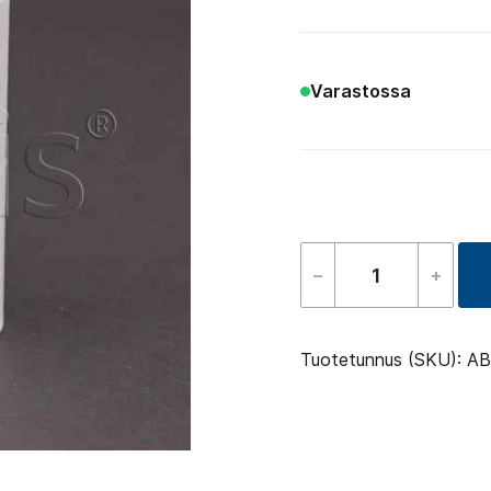
Varastossa
–
+
Cupling
48
Luohe
Tuotetunnus (SKU):
AB
määrä