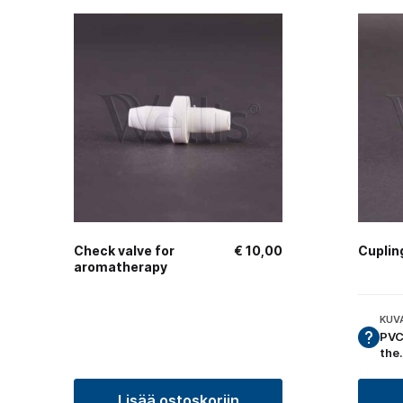
Check valve for
€
10,00
Cuplin
aromatherapy
KUV
PVC
the
Lisää ostoskoriin