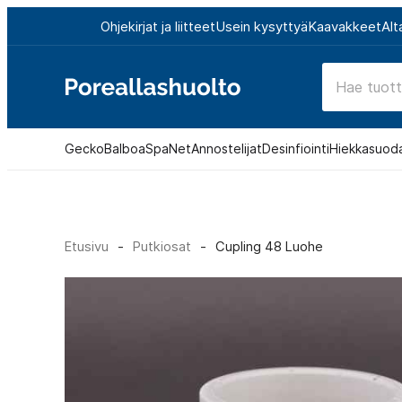
Siirry
Ohjekirjat ja liitteet
Usein kysyttyä
Kaavakkeet
Alt
suoraan
sisältöön
Poreallashuolto
Gecko
Balboa
SpaNet
Annostelijat
Desinfiointi
Hiekkasuod
Etusivu
-
Putkiosat
-
Cupling 48 Luohe