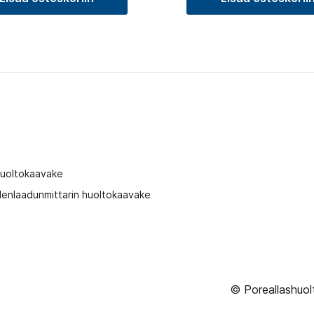
t
huoltokaavake
enlaadunmittarin huoltokaavake
© Poreallashuol