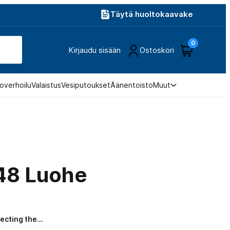
Täytä huoltokaavake
0
Kirjaudu sisään
Ostoskori
overhoilu
Valaistus
Vesiputoukset
Äänentoisto
Muut
48 Luohe
necting the…