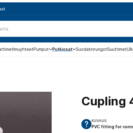
aat
attimet
Imuyhteet
Pumput
Putkiosat
Suodatinrungot
Suuttimet
Ulk
Cupling 
KUVAUS
PVC fitting for con