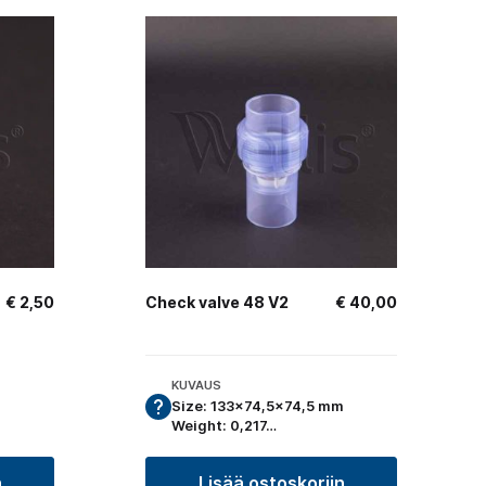
€
2,50
Check valve 48 V2
€
40,00
KUVAUS
Size: 133×74,5×74,5 mm
Weight: 0,217…
n
Lisää ostoskoriin