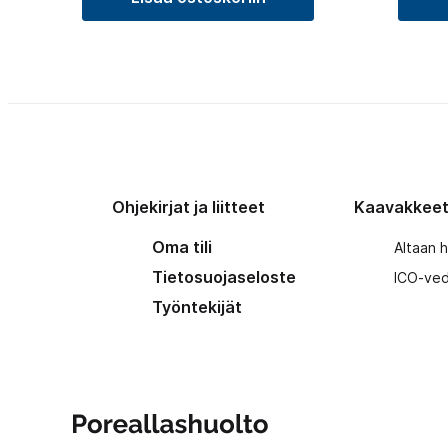
Ohjekirjat ja liitteet
Kaavakkee
Oma tili
Altaan 
Tietosuojaseloste
ICO-ved
Työntekijät
Poreallashuolto