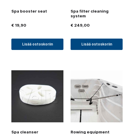
Spa booster seat
Spa filter cleaning
system
€
19,90
€
249,00
Lisää ostoskoriin
Lisää ostoskoriin
Spa cleanser
Rowing equipment