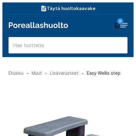
Siirry
Täytä huoltokaavake
suoraan
0
Poreallashuolto
sisältöön
Etusivu
-
Muut
-
Lisävarusteet
-
Easy Wellis step