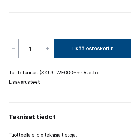
–
+
Lisää ostoskoriin
Easy
Wellis
step
Tuotetunnus (SKU):
WE00069
Osasto:
määrä
Lisävarusteet
Tekniset tiedot
Tuotteella ei ole teknisiä tietoja.