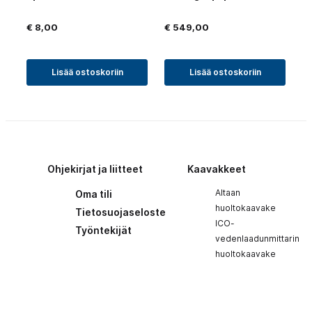
€
8,00
€
549,00
Lisää ostoskoriin
Lisää ostoskoriin
Ohjekirjat ja liitteet
Kaavakkeet
Altaan
Oma tili
huoltokaavake
Tietosuojaseloste
ICO-
Työntekijät
vedenlaadunmittarin
huoltokaavake