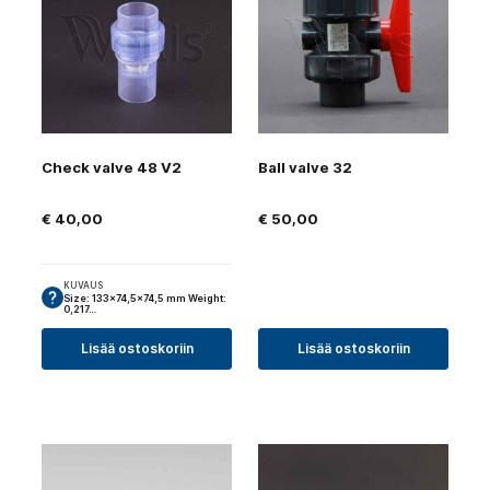
Check valve 48 V2
Ball valve 32
€
40,00
€
50,00
KUVAUS
Size: 133×74,5×74,5 mm Weight:
0,217…
Lisää ostoskoriin
Lisää ostoskoriin