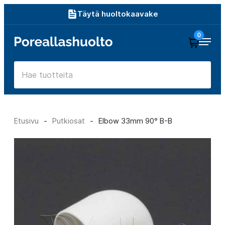
Siirry
Täytä huoltokaavake
suoraan
0
Poreallashuolto
sisältöön
Etusivu
-
Putkiosat
-
Elbow 33mm 90° B-B