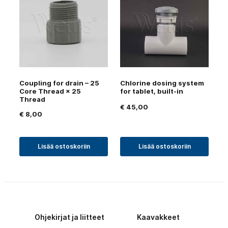
Coupling for drain – 25
Chlorine dosing system
Core Thread × 25
for tablet, built-in
Thread
€
45,00
€
8,00
Lisää ostoskoriin
Lisää ostoskoriin
Ohjekirjat ja liitteet
Kaavakkeet