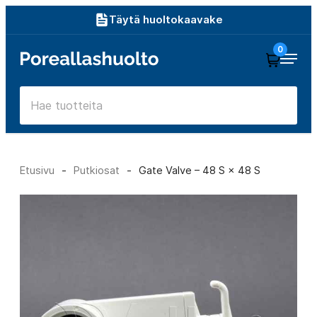
Siirry
Täytä huoltokaavake
suoraan
0
Poreallashuolto
sisältöön
Etusivu
-
Putkiosat
-
Gate Valve – 48 S × 48 S