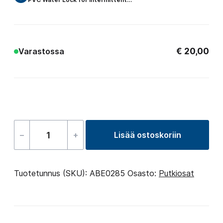
€
20,00
Varastossa
–
+
Lisää ostoskoriin
Gate
Valve
–
Tuotetunnus (SKU):
ABE0285
Osasto:
Putkiosat
48
S
×