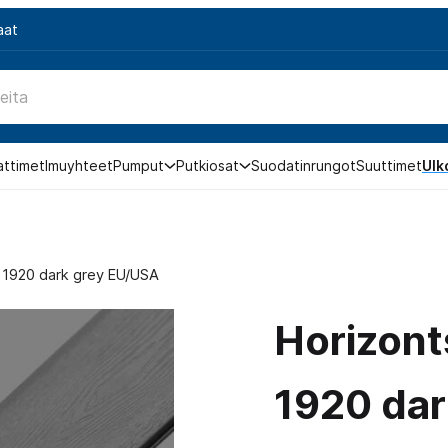
aat
attimet
Imuyhteet
Pumput
Putkiosat
Suodatinrungot
Suuttimet
Ulk
l 1920 dark grey EU/USA
Horizont
1920 dar