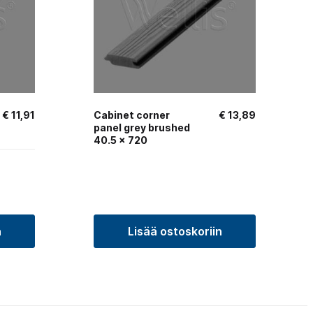
€
11,91
Cabinet corner
€
13,89
panel grey brushed
40.5 x 720
n
Lisää ostoskoriin