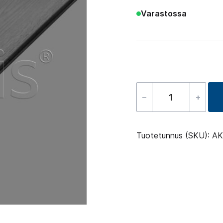
Varastossa
–
+
Horizontside
starside
panel
Tuotetunnus (SKU):
AK
1920
dark
grey
EU/USA
määrä