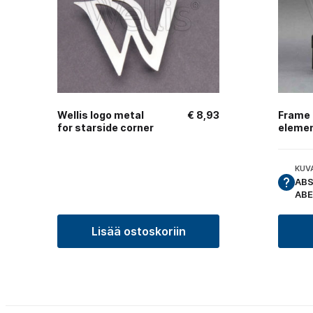
Wellis logo metal
€
8,93
Frame 
for starside corner
elemen
KUV
ABS
ABE
Lisää ostoskoriin