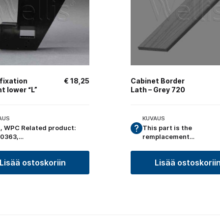
fixation
€
18,25
Cabinet Border
t lower “L”
Lath – Grey 720
AUS
KUVAUS
, WPC Related product:
This part is the
0363,…
remplacement…
Lisää ostoskoriin
Lisää ostoskorii