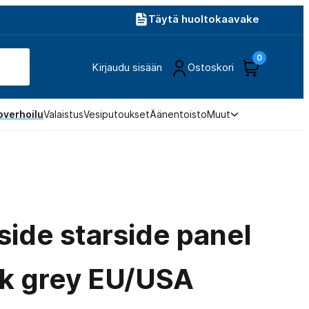
Täytä huoltokaavake
0
Kirjaudu sisään
Ostoskori
overhoilu
Valaistus
Vesiputoukset
Äänentoisto
Muut
side starside panel
k grey EU/USA