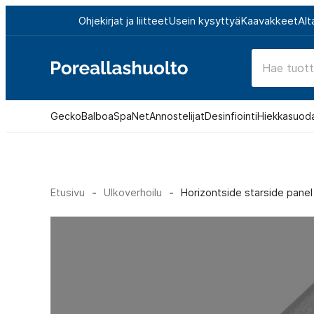
Siirry
Ohjekirjat ja liitteet
Usein kysyttyä
Kaavakkeet
Alt
suoraan
sisältöön
Poreallashuolto
Gecko
Balboa
SpaNet
Annostelijat
Desinfiointi
Hiekkasuod
Etusivu
-
Ulkoverhoilu
-
Horizontside starside pane