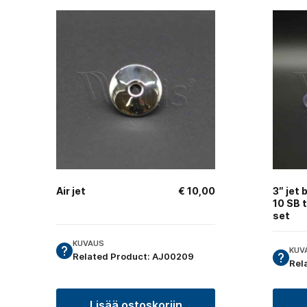
Air jet
€
10,00
3″ jet 
10 SB 
set
KUVAUS
KUV
Related Product: AJ00209
Rel
Lisää ostoskoriin