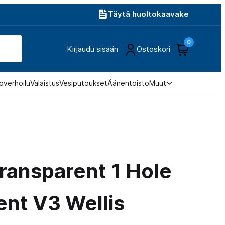
Täytä huoltokaavake
0
Kirjaudu sisään
Ostoskori
overhoilu
Valaistus
Vesiputoukset
Äänentoisto
Muut
transparent 1 Hole
ent V3 Wellis