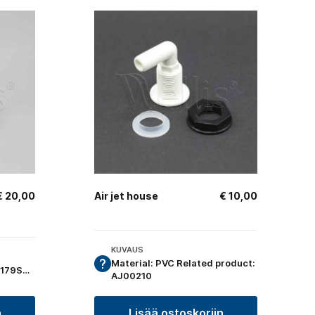
€
20,00
Air jet house
€
10,00
KUVAUS
Material: PVC Related product:
Related products: AJ00179SET
AJ00210
n
Lisää ostoskoriin