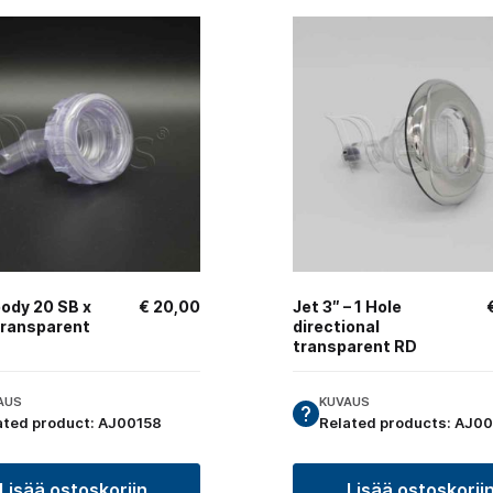
body 20 SB x
€
20,00
Jet 3″ – 1 Hole
transparent
directional
transparent RD
AUS
KUVAUS
ated product: AJ00158
Lisää ostoskoriin
Lisää ostoskorii