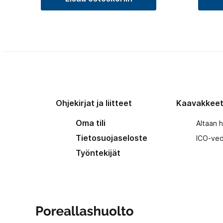
Ohjekirjat ja liitteet
Kaavakkee
Oma tili
Altaan 
Tietosuojaseloste
ICO-ved
Työntekijät
Poreallashuolto