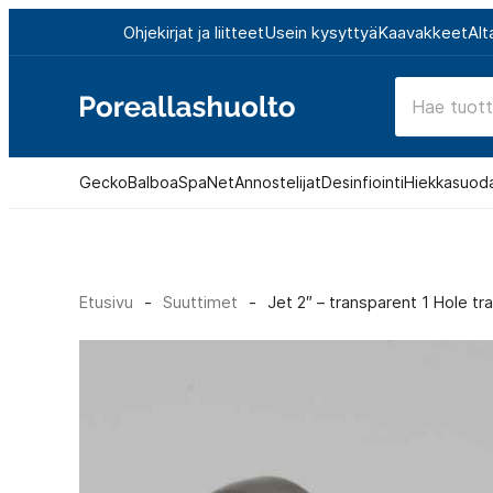
Siirry
Ohjekirjat ja liitteet
Usein kysyttyä
Kaavakkeet
Alt
suoraan
sisältöön
Poreallashuolto
Gecko
Balboa
SpaNet
Annostelijat
Desinfiointi
Hiekkasuod
Etusivu
-
Suuttimet
-
Jet 2″ – transparent 1 Hole tr