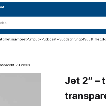
aat
attimet
Imuyhteet
Pumput
Putkiosat
Suodatinrungot
Suuttimet
Ulk
ansparent V3 Wellis
Jet 2″ – 
transpar