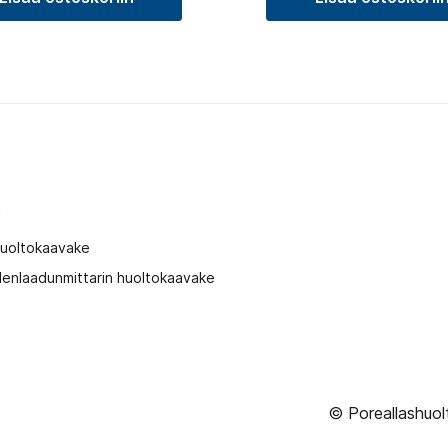
t
huoltokaavake
enlaadunmittarin huoltokaavake
© Poreallashuol