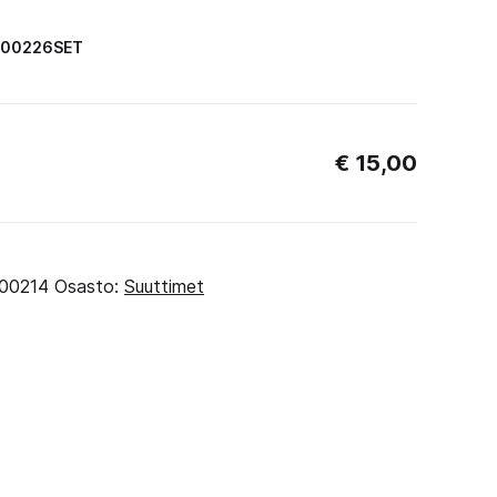
AJ00226SET
€
15,00
00214
Osasto:
Suuttimet