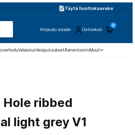
Täytä huoltokaavake
0
Kirjaudu sisään
Ostoskori
overhoilu
Valaistus
Vesiputoukset
Äänentoisto
Muut
1 Hole ribbed
al light grey V1