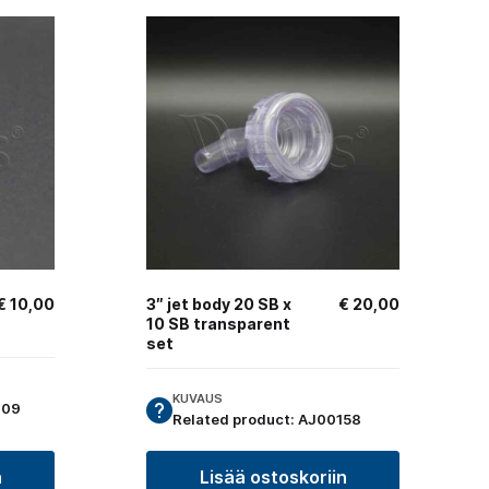
€
10,00
3″ jet body 20 SB x
€
20,00
10 SB transparent
set
KUVAUS
209
Related product: AJ00158
n
Lisää ostoskoriin