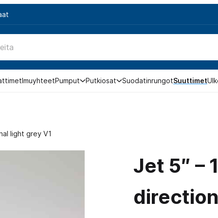
aat
attimet
Imuyhteet
Pumput
Putkiosat
Suodatinrungot
Suuttimet
Ulk
nal light grey V1
Jet 5″ – 
direction