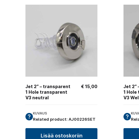
Jet 2″ – transparent
€
15,00
Jet 2″
1 Hole transparent
1 Hole
V3 neutral
V3 Wel
KUVAUS
KUV
Related product: AJ00226SET
Rel
Lisää ostoskoriin