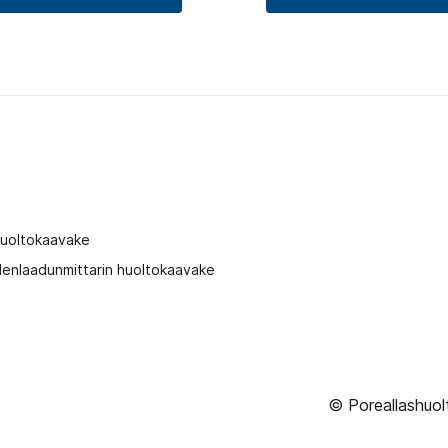
t
huoltokaavake
enlaadunmittarin huoltokaavake
© Poreallashuol