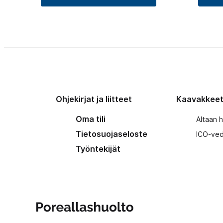
Ohjekirjat ja liitteet
Kaavakkee
Oma tili
Altaan 
Tietosuojaseloste
ICO-ved
Työntekijät
Poreallashuolto