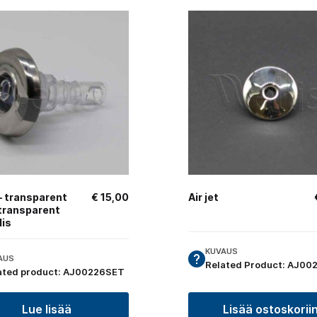
 – transparent
€
15,00
Air jet
 transparent
lis
KUVAUS
AUS
Related Product: AJ00
ated product: AJ00226SET
Lue lisää
Lisää ostoskorii