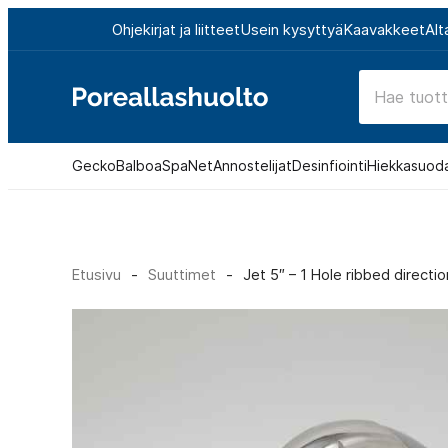
Siirry
Ohjekirjat ja liitteet
Usein kysyttyä
Kaavakkeet
Alt
suoraan
sisältöön
Poreallashuolto
Gecko
Balboa
SpaNet
Annostelijat
Desinfiointi
Hiekkasuod
Etusivu
-
Suuttimet
-
Jet 5″ – 1 Hole ribbed directio