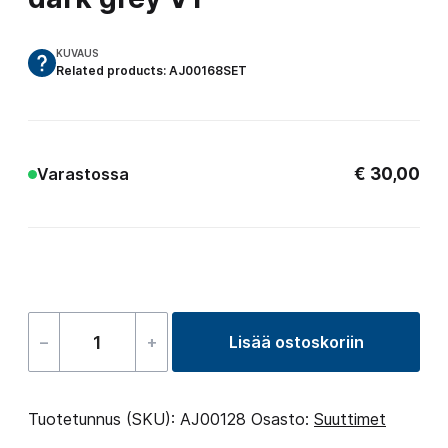
KUVAUS
Related products: AJ00168SET
€
30,00
Varastossa
–
+
Lisää ostoskoriin
Jet
5″
–
Tuotetunnus (SKU):
AJ00128
Osasto:
Suuttimet
1