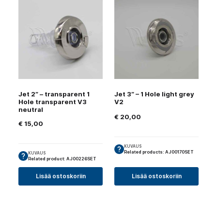
Jet 2″ – transparent 1
Jet 3″ – 1 Hole light grey
Hole transparent V3
V2
neutral
€
20,00
€
15,00
KUVAUS
Related products: AJ00170SET
KUVAUS
Related product: AJ00226SET
Lisää ostoskoriin
Lisää ostoskoriin