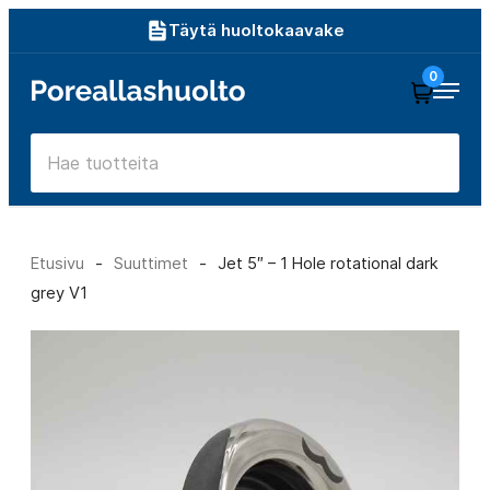
Siirry
Täytä huoltokaavake
suoraan
0
Poreallashuolto
sisältöön
Etusivu
-
Suuttimet
-
Jet 5″ – 1 Hole rotational dark
grey V1