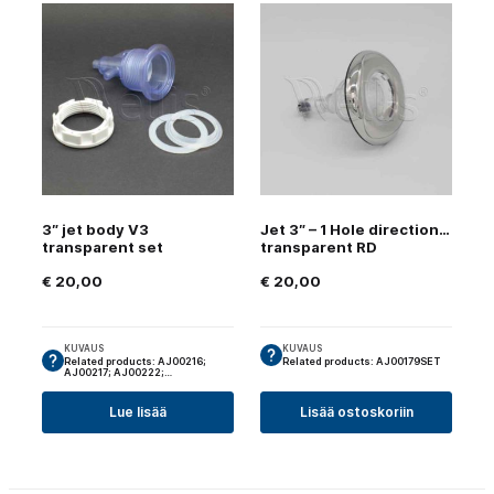
3″ jet body V3
Jet 3″ – 1 Hole directional
transparent set
transparent RD
€
20,00
€
20,00
KUVAUS
KUVAUS
Related products: AJ00216;
Related products: AJ00179SET
AJ00217; AJ00222;…
Lue lisää
Lisää ostoskoriin