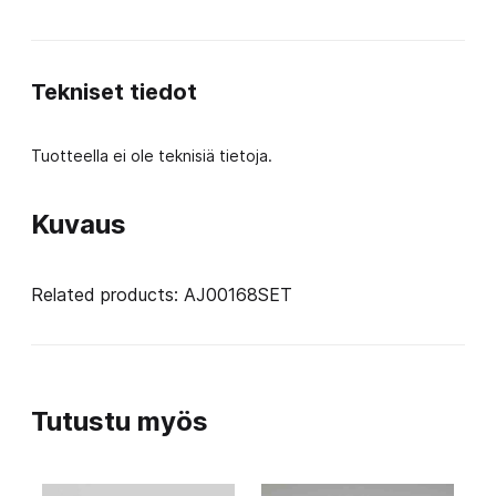
Hole
rotational
Tekniset tiedot
dark
grey
Tuotteella ei ole teknisiä tietoja.
V1
määrä
Kuvaus
Related products: AJ00168SET
Tutustu myös