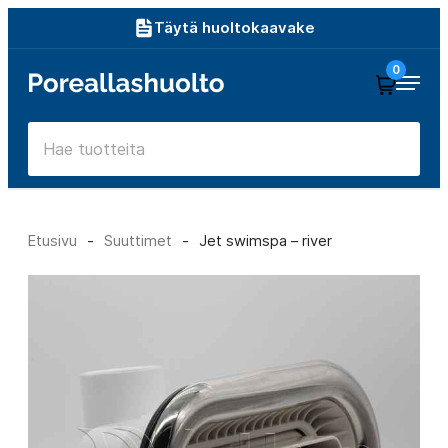
Siirry
Täytä huoltokaavake
suoraan
0
Poreallashuolto
sisältöön
Etusivu
-
Suuttimet
-
Jet swimspa – river