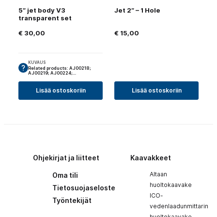
5″ jet body V3
Jet 2″ – 1 Hole
transparent set
€
30,00
€
15,00
KUVAUS
Related products: AJ00218;
AJ00219; AJ00224;…
Lisää ostoskoriin
Lisää ostoskoriin
Ohjekirjat ja liitteet
Kaavakkeet
Altaan
Oma tili
huoltokaavake
Tietosuojaseloste
ICO-
Työntekijät
vedenlaadunmittarin
huoltokaavake