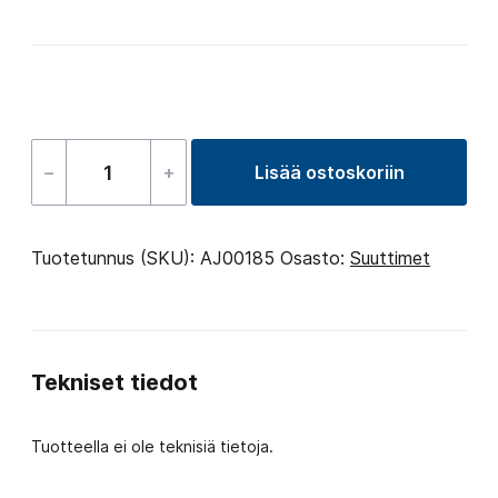
–
+
Lisää ostoskoriin
Jet
swimspa
–
Tuotetunnus (SKU):
AJ00185
Osasto:
Suuttimet
river
määrä
Tekniset tiedot
Tuotteella ei ole teknisiä tietoja.