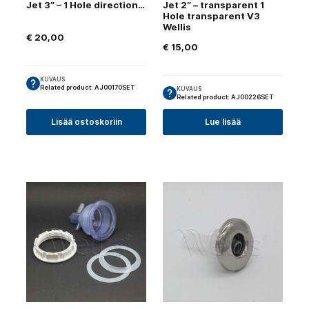
Jet 3″ – 1 Hole directional
Jet 2″ – transparent 1
Hole transparent V3
Wellis
€
20,00
€
15,00
KUVAUS
Related product: AJ00170SET
KUVAUS
Related product: AJ00226SET
Lisää ostoskoriin
Lue lisää