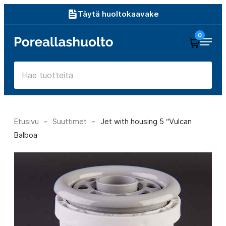
Siirry
Täytä huoltokaavake
suoraan
0
Poreallashuolto
sisältöön
Etusivu
-
Suuttimet
-
Jet with housing 5 “Vulcan
Balboa