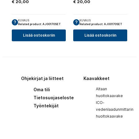
€
20,00
€
20,00
KUVAUS
KUVAUS
Related product: AJ00170SET
Related product: AJ00170SET
Lisää ostoskoriin
Lisää ostoskoriin
Ohjekirjat ja liitteet
Kaavakkeet
Altaan
Oma tili
huoltokaavake
Tietosuojaseloste
ICO-
Työntekijät
vedenlaadunmittarin
huoltokaavake