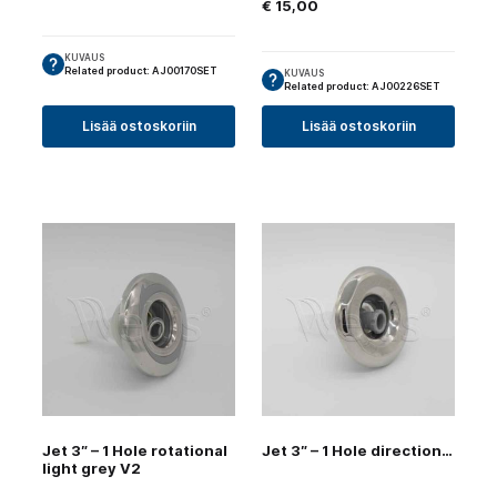
€
15,00
KUVAUS
Related product: AJ00170SET
KUVAUS
Related product: AJ00226SET
Lisää ostoskoriin
Lisää ostoskoriin
Jet 3″ – 1 Hole rotational
Jet 3″ – 1 Hole directional
light grey V2