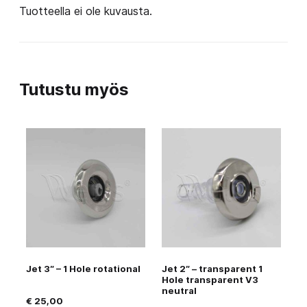
Tuotteella ei ole kuvausta.
Tutustu myös
Jet 3″ – 1 Hole rotational
Jet 2″ – transparent 1
Hole transparent V3
neutral
€
25,00