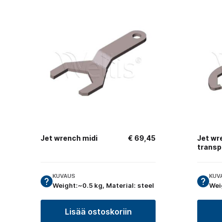
Jet wrench midi
€
69,45
Jet wr
transp
KUVAUS
KUV
Weight:~0.5 kg, Material: steel
Wei
Lisää ostoskoriin