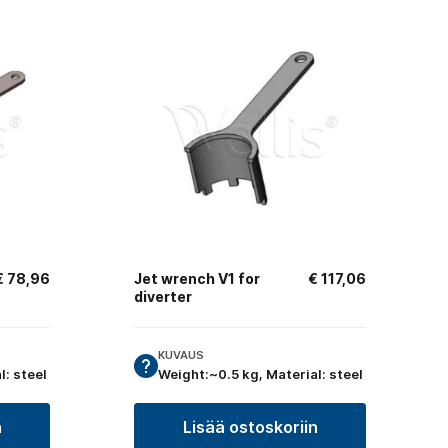
€
78,96
Jet wrench V1 for
€
117,06
diverter
KUVAUS
l: steel
Weight:~0.5 kg, Material: steel
n
Lisää ostoskoriin