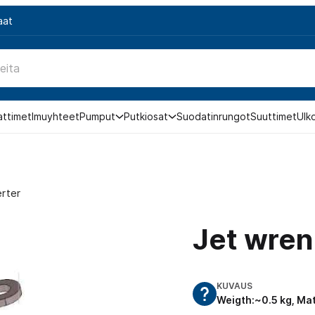
aat
attimet
Imuyhteet
Pumput
Putkiosat
Suodatinrungot
Suuttimet
Ulk
erter
Jet wren
KUVAUS
Weigth:~0.5 kg, Mate