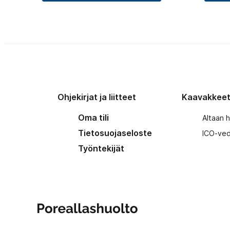
Ohjekirjat ja liitteet
Kaavakkee
Oma tili
Altaan 
Tietosuojaseloste
ICO-ved
Työntekijät
Poreallashuolto