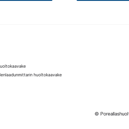
t
huoltokaavake
enlaadunmittarin huoltokaavake
© Poreallashuol