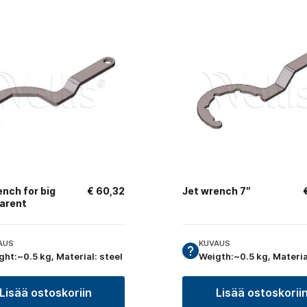
ench for big
€
60,32
Jet wrench 7″
arent
AUS
KUVAUS
ght:~0.5 kg, Material: steel
Weigth:~0.5 kg, Materia
Lisää ostoskoriin
Lisää ostoskorii