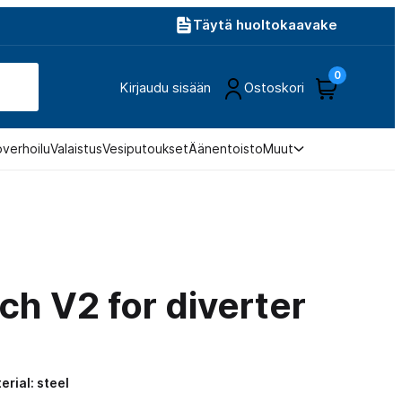
Täytä huoltokaavake
0
Kirjaudu sisään
Ostoskori
overhoilu
Valaistus
Vesiputoukset
Äänentoisto
Muut
ch V2 for diverter
rial: steel