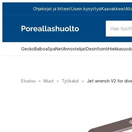
Siirry
Ohjekirjat ja liitteet
Usein kysyttyä
Kaavakkeet
Alt
suoraan
sisältöön
Poreallashuolto
Gecko
Balboa
SpaNet
Annostelijat
Desinfiointi
Hiekkasuod
Etusivu
-
Muut
-
Työkalut
-
Jet wrench V2 for div