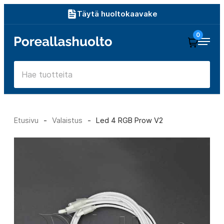
Siirry
Täytä huoltokaavake
suoraan
0
Poreallashuolto
sisältöön
Etusivu
-
Valaistus
-
Led 4 RGB Prow V2