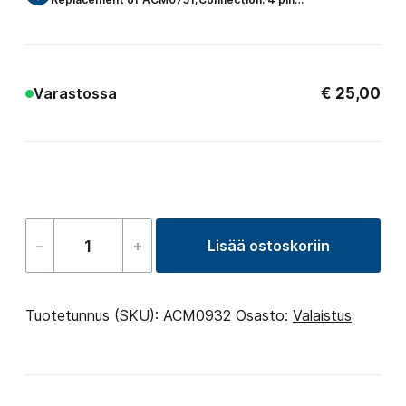
€
25,00
Varastossa
–
+
Lisää ostoskoriin
Led
4
RGB
Tuotetunnus (SKU):
ACM0932
Osasto:
Valaistus
Prow
V2
määrä