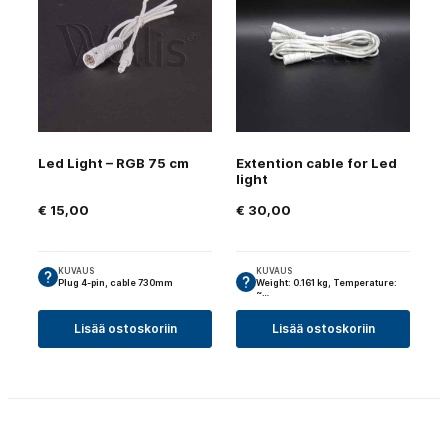
Led Light – RGB 75 cm
Extention cable for Led
light
€
15,00
€
30,00
KUVAUS
KUVAUS
Plug 4-pin, cable 730mm
Weight: 0.161 kg, Temperature:
~…
Lisää ostoskoriin
Lisää ostoskoriin