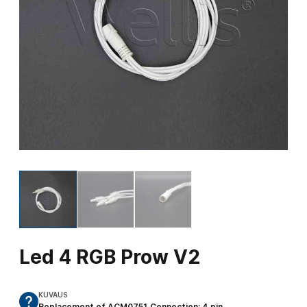
Led 4 RGB Prow V2
KUVAUS
Replacement of ACM0751,Connection: 4 pin…