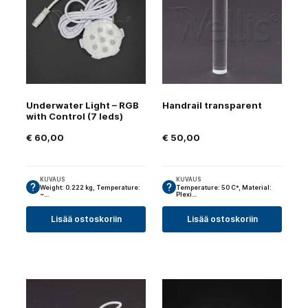
Underwater Light – RGB
Handrail transparent
with Control (7 leds)
€
60,00
€
50,00
KUVAUS
KUVAUS
Weight: 0.222 kg, Temperature:
Temperature: 50 C°, Material:
~…
Plexi…
Lisää ostoskoriin
Lisää ostoskoriin