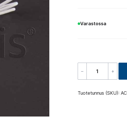
Varastossa
–
+
Led
Light
–
Tuotetunnus (SKU):
AC
RGB
75
cm
määrä