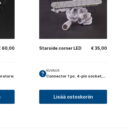
€
60,00
Starside corner LED
€
35,00
KUVAUS
erature:
Connector 1 pc. 4-pin socket,…
n
Lisää ostoskoriin