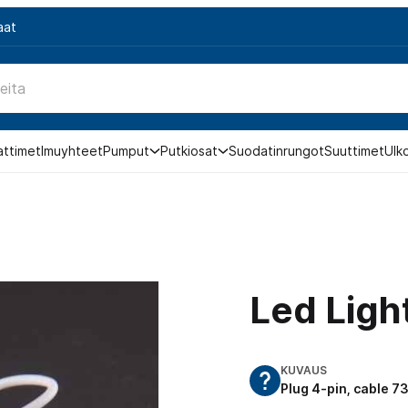
aat
attimet
Imuyhteet
Pumput
Putkiosat
Suodatinrungot
Suuttimet
Ulk
Led Ligh
KUVAUS
Plug 4-pin, cable 