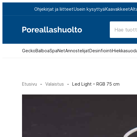
Siirry
Ohjekirjat ja liitteet
Usein kysyttyä
Kaavakkeet
Alt
suoraan
sisältöön
Poreallashuolto
Gecko
Balboa
SpaNet
Annostelijat
Desinfiointi
Hiekkasuod
Etusivu
-
Valaistus
-
Led Light – RGB 75 cm