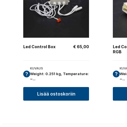
Led Control Box
€
65,00
Led Co
RGB
KUVAUS
KUV
Weight: 0.251 kg, Temperature:
Wei
~…
~…
Lisää ostoskoriin