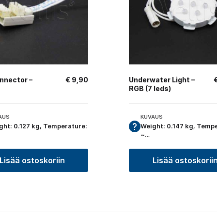
nnector –
€
9,90
Underwater Light –
RGB (7 leds)
AUS
KUVAUS
ght: 0.127 kg, Temperature:
Weight: 0.147 kg, Temp
~…
Lisää ostoskoriin
Lisää ostoskorii