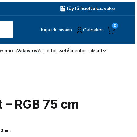
Täytä huoltokaavake
0
Kirjaudu sisään
Ostoskori
overhoilu
Valaistus
Vesiputoukset
Äänentoisto
Muut
t – RGB 75 cm
730mm