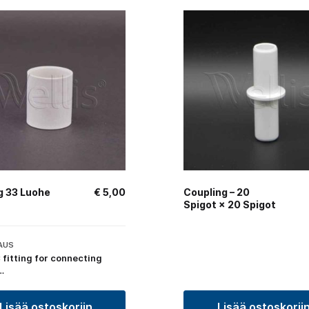
g 33 Luohe
€
5,00
Coupling – 20
Spigot × 20 Spigot
AUS
 fitting for connecting
…
Lisää ostoskoriin
Lisää ostoskorii