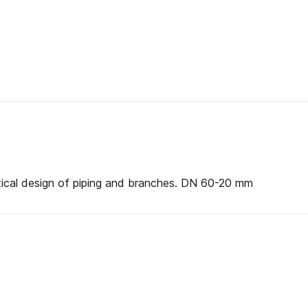
×
60.3
S
×
(12)
20
SB
määrä
ctical design of piping and branches. DN 60-20 mm