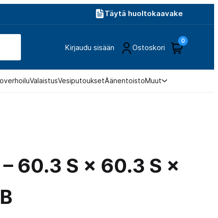
Täytä huoltokaavake
0
Kirjaudu sisään
Ostoskori
overhoilu
Valaistus
Vesiputoukset
Äänentoisto
Muut
 – 60.3 S × 60.3 S ×
SB