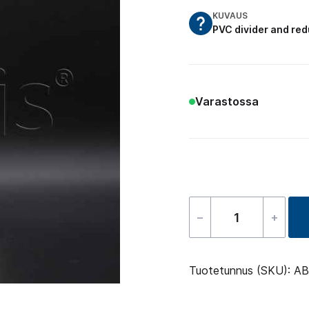
KUVAUS
PVC divider and red
Varastossa
–
+
Manifold
–
60.3
Tuotetunnus (SKU):
AB
S