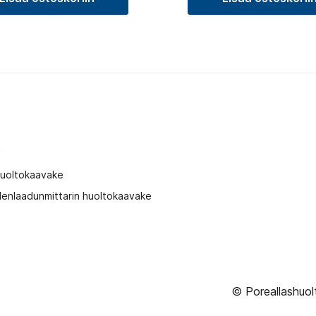
t
huoltokaavake
enlaadunmittarin huoltokaavake
© Poreallashuol