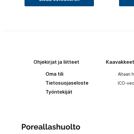
Ohjekirjat ja liitteet
Kaavakkee
Oma tili
Altaan 
Tietosuojaseloste
ICO-ved
Työntekijät
Poreallashuolto