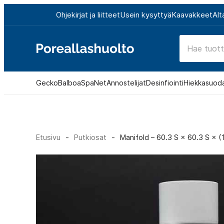
Siirry
Ohjekirjat ja liitteet
Usein kysyttyä
Kaavakkeet
Alt
suoraan
sisältöön
Poreallashuolto
Gecko
Balboa
SpaNet
Annostelijat
Desinfiointi
Hiekkasuod
Etusivu
-
Putkiosat
-
Manifold – 60.3 S × 60.3 S × (