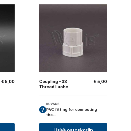
€
5,00
Coupling – 33
€
5,00
Thread Luohe
KUVAUS
PVC fitting for connecting
the…
n
Lisää ostoskoriin