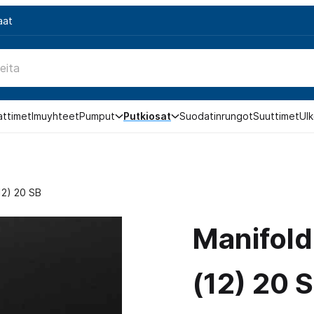
aat
attimet
Imuyhteet
Pumput
Putkiosat
Suodatinrungot
Suuttimet
Ulk
12) 20 SB
Manifold
(12) 20 