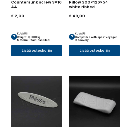
Countersunk screw 3×16
Pillow 300x126x54
A4
white ribbed
€
2,00
€
49,00
KUVAUS
KUVAUS
Weight: 0,0001 kg,
Compatible with spas: Voyager,
Material:Stainless Steel
Discovery,…
Lisää ostoskoriin
Lisää ostoskoriin