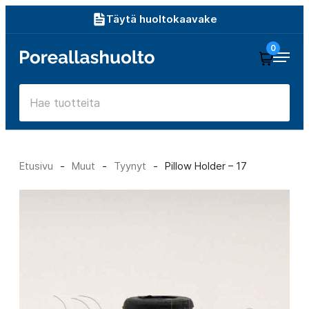
Siirry
Täytä huoltokaavake
suoraan
0
Poreallashuolto
sisältöön
Etusivu
-
Muut
-
Tyynyt
-
Pillow Holder – 17