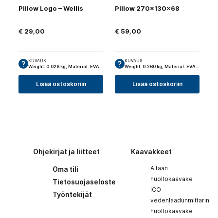
Pillow Logo – Wellis
Pillow 270x130x68
€
29,00
€
59,00
KUVAUS
KUVAUS
Weight: 0.026 kg, Material: EVA…
Weight: 0.260 kg, Material: EVA…
Lisää ostoskoriin
Lisää ostoskoriin
Ohjekirjat ja liitteet
Kaavakkeet
Altaan
Oma tili
huoltokaavake
Tietosuojaseloste
ICO-
Työntekijät
vedenlaadunmittarin
huoltokaavake