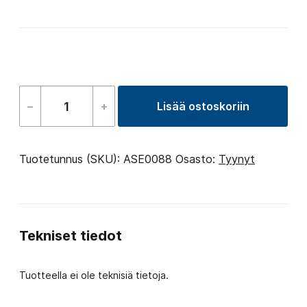
–
+
Lisää ostoskoriin
Pillow
Holder
–
Tuotetunnus (SKU):
ASE0088
Osasto:
Tyynyt
17
määrä
Tekniset tiedot
Tuotteella ei ole teknisiä tietoja.