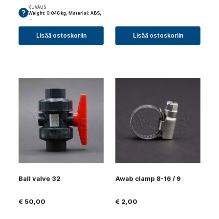
KUVAUS
Weight: 0.046 kg, Material: ABS,
…
Lisää ostoskoriin
Lisää ostoskoriin
Ball valve 32
Awab clamp 8-16 / 9
€
50,00
€
2,00