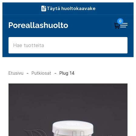
Siirry
Täytä huoltokaavake
suoraan
0
Poreallashuolto
sisältöön
Etusivu
-
Putkiosat
-
Plug 14