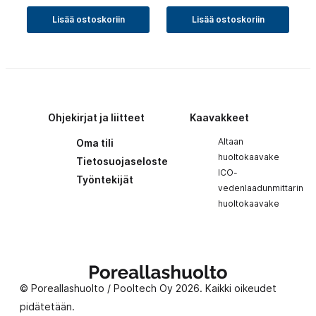
Lisää ostoskoriin
Lisää ostoskoriin
Ohjekirjat ja liitteet
Kaavakkeet
Altaan
Oma tili
huoltokaavake
Tietosuojaseloste
ICO-
Työntekijät
vedenlaadunmittarin
huoltokaavake
Poreallashuolto
© Poreallashuolto / Pooltech Oy 2026. Kaikki oikeudet
pidätetään.