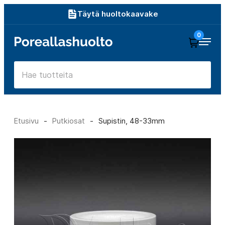
Siirry
Täytä huoltokaavake
suoraan
0
Poreallashuolto
sisältöön
Etusivu
-
Putkiosat
-
Supistin, 48-33mm