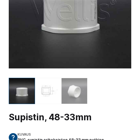
Supistin, 48-33mm
KUVAUS
PVC-supistin erikokoisten 48-33 mm putkien…