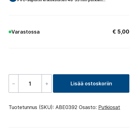
€
5,00
Varastossa
–
+
Lisää ostoskoriin
Supistin,
48-
33mm
Tuotetunnus (SKU):
ABE0392
Osasto:
Putkiosat
määrä