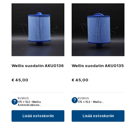
Wellis suodatin AKU0136
Wellis suodatin AKU0135
€
45,00
€
45,00
KUVAUS
KUVAUS
175 × 152 –Wellis
175 × 152 – Wellis…
Antimikrobinen…
Lisää ostoskoriin
Lisää ostoskoriin