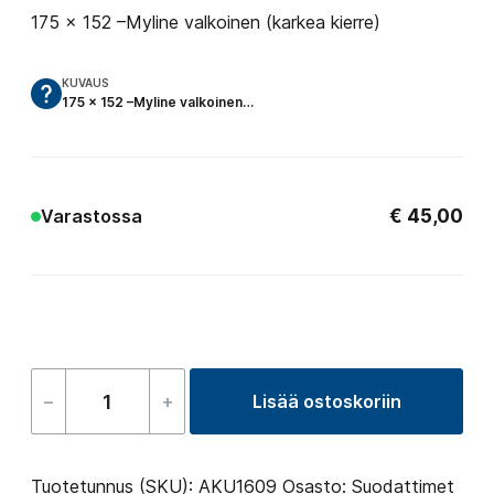
175 × 152 –Myline valkoinen (karkea kierre)
KUVAUS
175 × 152 –Myline valkoinen…
€
45,00
Varastossa
–
+
Lisää ostoskoriin
Wellis
suodatin
AKU1609
Tuotetunnus (SKU):
AKU1609
Osasto:
Suodattimet