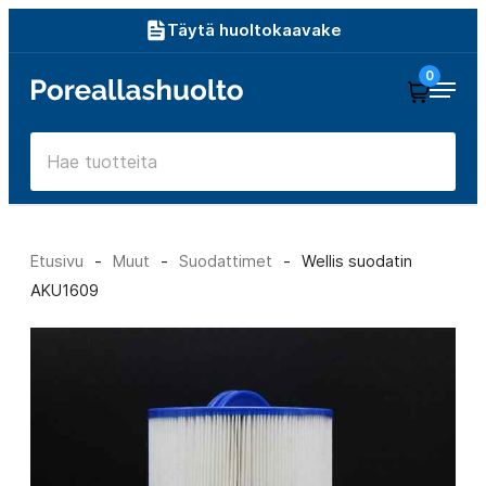
Siirry
Täytä huoltokaavake
suoraan
0
Poreallashuolto
sisältöön
Etusivu
-
Muut
-
Suodattimet
-
Wellis suodatin
AKU1609