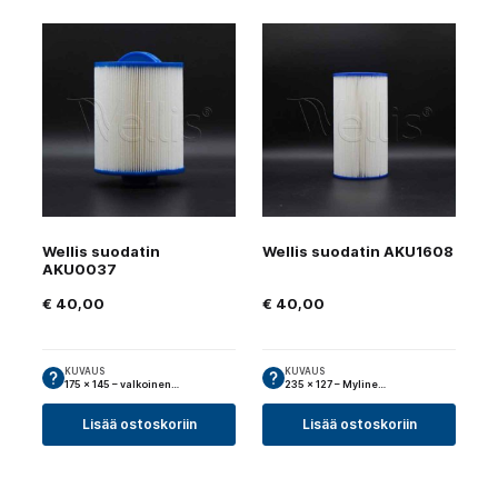
Wellis suodatin
Wellis suodatin AKU1608
AKU0037
€
40,00
€
40,00
KUVAUS
KUVAUS
175 x 145 – valkoinen…
235 × 127 – Myline…
Lisää ostoskoriin
Lisää ostoskoriin