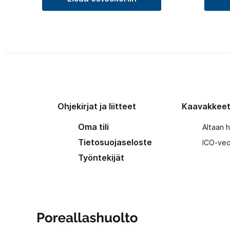
Ohjekirjat ja liitteet
Kaavakkee
Oma tili
Altaan 
Tietosuojaseloste
ICO-ved
Työntekijät
Poreallashuolto