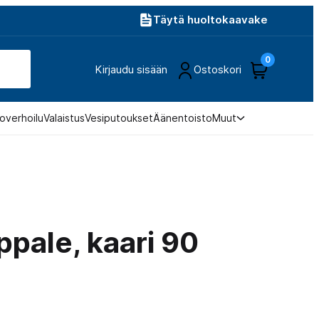
Täytä huoltokaavake
0
Kirjaudu sisään
Ostoskori
overhoilu
Valaistus
Vesiputoukset
Äänentoisto
Muut
pale, kaari 90