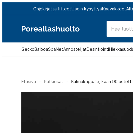
Siirry
Ohjekirjat ja liitteet
Usein kysyttyä
Kaavakkeet
Alt
suoraan
sisältöön
Poreallashuolto
Gecko
Balboa
SpaNet
Annostelijat
Desinfiointi
Hiekkasuod
Etusivu
-
Putkiosat
-
Kulmakappale, kaari 90 astett