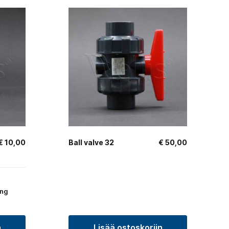
€
10,00
Ball valve 32
€
50,00
ing
n
Lisää ostoskoriin