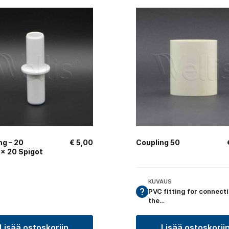
ng – 20
€
5,00
Coupling 50
 × 20 Spigot
KUVAUS
PVC fitting for connect
the…
Lisää ostoskoriin
Lisää ostoskorii