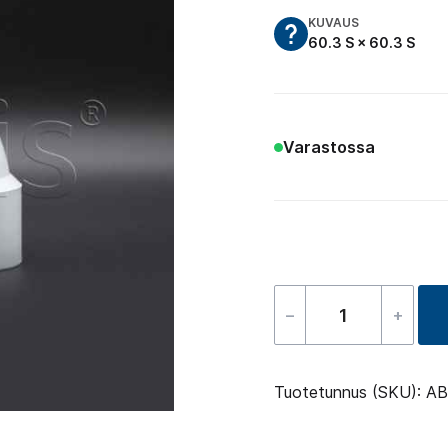
KUVAUS
60.3 S × 60.3 S
Varastossa
–
+
Kulmakappal
kaari
90
Tuotetunnus (SKU):
AB
astetta