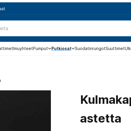
aat
attimet
Imuyhteet
Pumput
Putkiosat
Suodatinrungot
Suuttimet
Ulk
a
Kulmakap
astetta