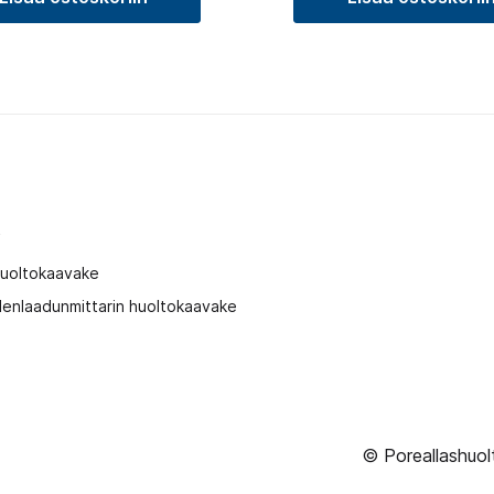
t
huoltokaavake
enlaadunmittarin huoltokaavake
© Poreallashuol