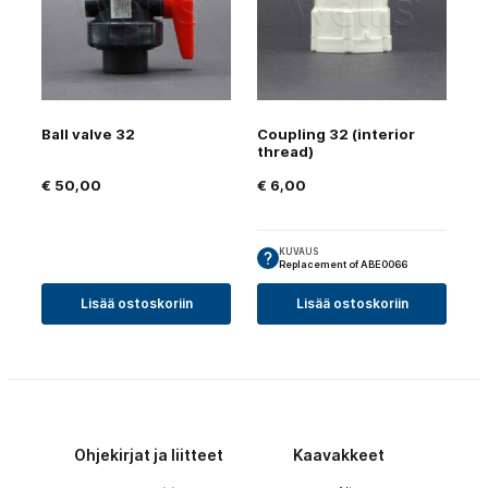
Ball valve 32
Coupling 32 (interior
thread)
€
50,00
€
6,00
KUVAUS
Replacement of ABE0066
Lisää ostoskoriin
Lisää ostoskoriin
Ohjekirjat ja liitteet
Kaavakkeet