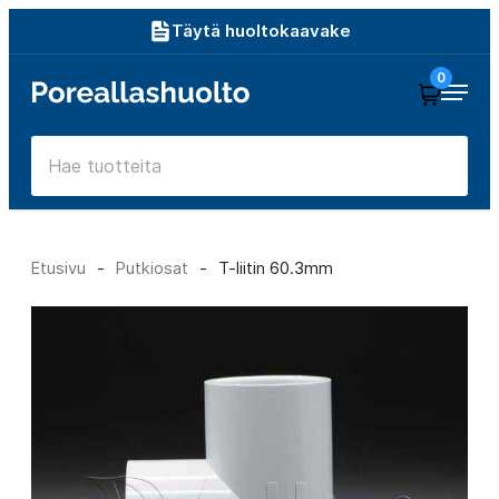
Siirry
Täytä huoltokaavake
suoraan
0
Poreallashuolto
sisältöön
Etusivu
-
Putkiosat
-
T-liitin 60.3mm