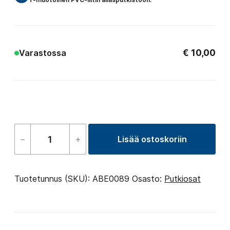
€
10,00
Varastossa
–
+
Lisää ostoskoriin
T-
liitin
60.3mm
Tuotetunnus (SKU):
ABE0089
Osasto:
Putkiosat
määrä