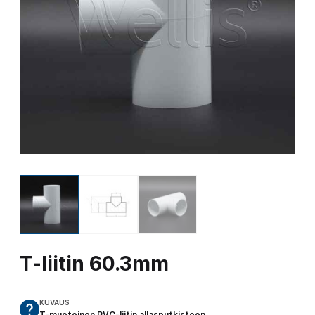
T-liitin 60.3mm
KUVAUS
T-muotoinen PVC-liitin allasputkistoon.