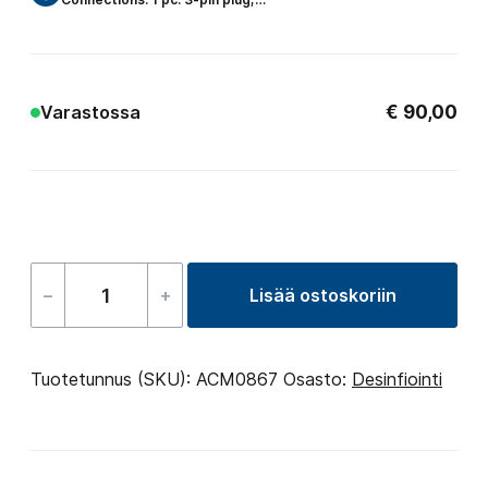
€
90,00
Varastossa
–
+
Lisää ostoskoriin
UV-
C
control
Tuotetunnus (SKU):
ACM0867
Osasto:
Desinfiointi
electronics
määrä