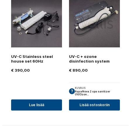
UV-C Stainless steel
UV-C + ozone
house set 60Hz
disinfection system
€
390,00
€
890,00
KUVAUS
AquaNova 2 spa sanitizer
UV/Ozon…
Lue lisää
Lisää ostoskoriin