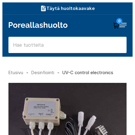
Siirry
Täytä huoltokaavake
suoraan
0
Poreallashuolto
sisältöön
Etusivu
-
Desinfiointi
-
UV-C control electronics