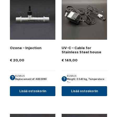
Ozone – Injection
UV-C – Cable for
Stainless Steel house
€
20,00
€
149,00
KUVAUS
KUVAUS
Replacement of: ABE0093
Weight: 0.543 kg, Temperature:
~…
Lisää ostoskoriin
Lisää ostoskoriin