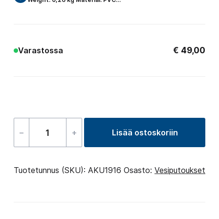
€
49,00
Varastossa
–
+
Lisää ostoskoriin
Waterfall
276x51x48
määrä
Tuotetunnus (SKU):
AKU1916
Osasto:
Vesiputoukset