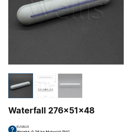
Waterfall 276x51x48
KUVAUS
Weight: 0,26 kg Material: PVC…