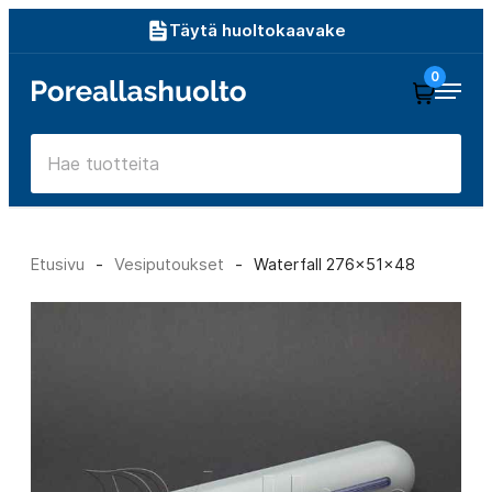
Siirry
Täytä huoltokaavake
suoraan
0
Poreallashuolto
sisältöön
Etusivu
-
Vesiputoukset
-
Waterfall 276x51x48