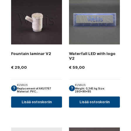
Fountain laminar V2
Waterfall LED with logo
V2
€
29,00
€
59,00
KUVAUS
KUVAUS
Replacement of AKU1787
Weight: 0,345 kg Size:
Material: PVC…
280x90x85
Lisää ostoskoriin
Lisää ostoskoriin