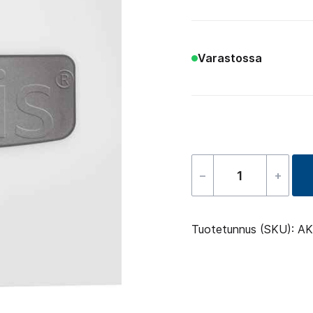
Varastossa
–
+
Waterfall
cover
määrä
Tuotetunnus (SKU):
AK