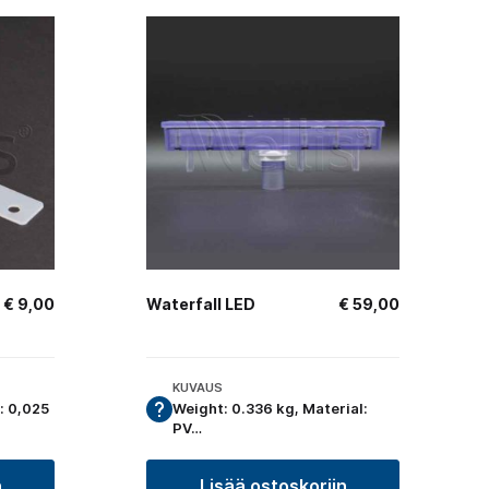
€
9,00
Waterfall LED
€
59,00
KUVAUS
: 0,025
Weight: 0.336 kg, Material:
PV…
n
Lisää ostoskoriin