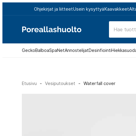
Siirry
Ohjekirjat ja liitteet
Usein kysyttyä
Kaavakkeet
Alt
suoraan
sisältöön
Poreallashuolto
Gecko
Balboa
SpaNet
Annostelijat
Desinfiointi
Hiekkasuod
Etusivu
-
Vesiputoukset
-
Waterfall cover