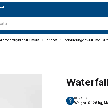
aat
attimet
Imuyhteet
Pumput
Putkiosat
Suodatinrungot
Suuttimet
Ulk
Waterfal
KUVAUS
Weight: 0.126 kg, M