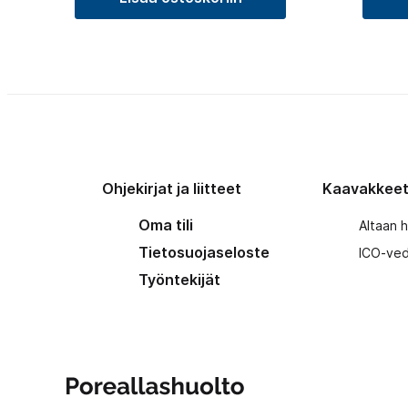
Ohjekirjat ja liitteet
Kaavakkee
Oma tili
Altaan 
Tietosuojaseloste
ICO-ved
Työntekijät
Poreallashuolto