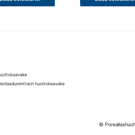
t
huoltokaavake
enlaadunmittarin huoltokaavake
© Poreallashuol