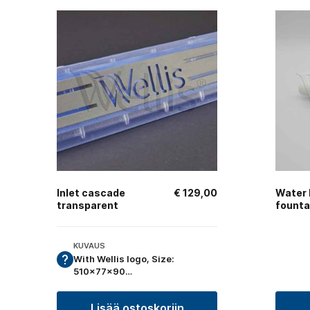
Inlet cascade
€
129,00
Water
transparent
founta
KUVAUS
With Wellis logo, Size:
510x77x90…
Lisää ostoskoriin