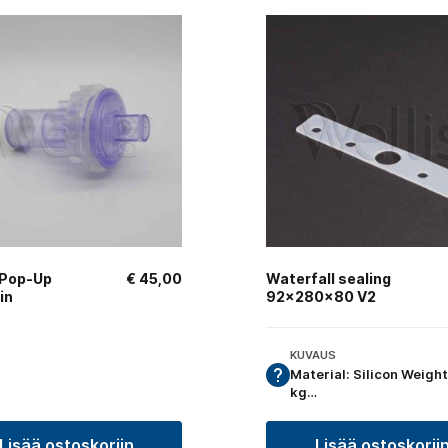
 Pop-Up
€
45,00
Waterfall sealing
in
92x280x80 V2
KUVAUS
Material: Silicon Weight
kg…
Lisää ostoskoriin
Lisää ostoskorii