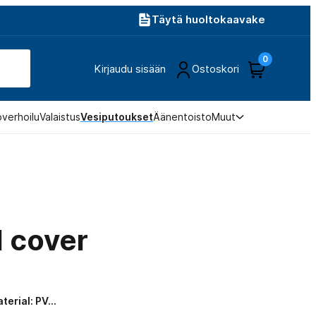
Täytä huoltokaavake
0
Kirjaudu sisään
Ostoskori
overhoilu
Valaistus
Vesiputoukset
Äänentoisto
Muut
l cover
aterial: PV…