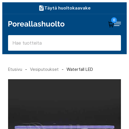
Siirry
Täytä huoltokaavake
suoraan
0
Poreallashuolto
sisältöön
Etusivu
-
Vesiputoukset
-
Waterfall LED