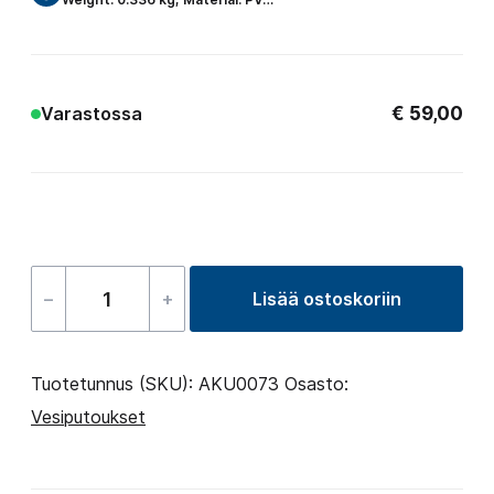
€
59,00
Varastossa
–
+
Lisää ostoskoriin
Waterfall
LED
määrä
Tuotetunnus (SKU):
AKU0073
Osasto:
Vesiputoukset