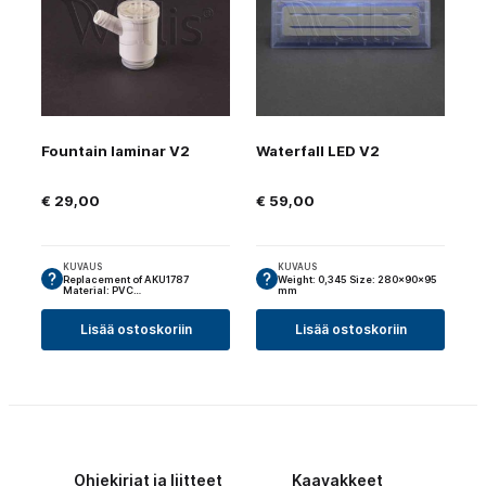
Fountain laminar V2
Waterfall LED V2
€
29,00
€
59,00
KUVAUS
KUVAUS
Replacement of AKU1787
Weight: 0,345 Size: 280x90x95
Material: PVC…
mm
Lisää ostoskoriin
Lisää ostoskoriin
Ohjekirjat ja liitteet
Kaavakkeet