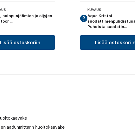
AUS
KUVAUS
, saippuajäämien ja öljyjen
Aqua Kristal
stoon…
suodattimenpuhdistusa
Puhdista suodatin…
Lisää ostoskoriin
Lisää ostoskorii
t
huoltokaavake
enlaadunmittarin huoltokaavake