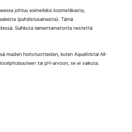
essa johtuu esimerkiksi kosmetiikasta,
aleista (puhdistusaineista). Tämä
edessä. Suihkuta laimentamatonta nestettä
ä muiden hoitotuotteiden, kuten AquaKristal All-
looripitoisuuteen tai pH-arvoon, se ei vaikuta.