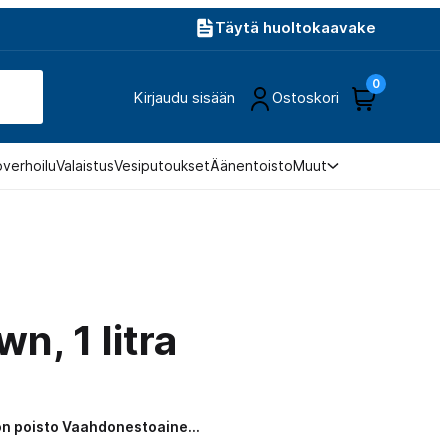
Täytä huoltokaavake
0
Kirjaudu sisään
Ostoskori
overhoilu
Valaistus
Vesiputoukset
Äänentoisto
Muut
n, 1 litra
on poisto Vaahdonestoaine…