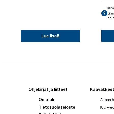
KUV
Lian
poi
Lue lisää
Ohjekirjat ja liitteet
Kaavakkee
Oma tili
Altaan 
Tietosuojaseloste
ICO-ved