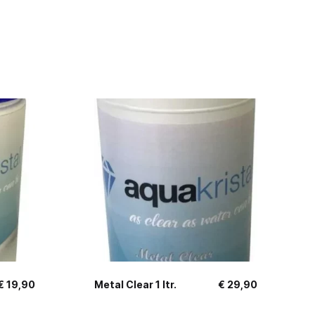
€
19,90
Metal Clear 1 ltr.
€
29,90