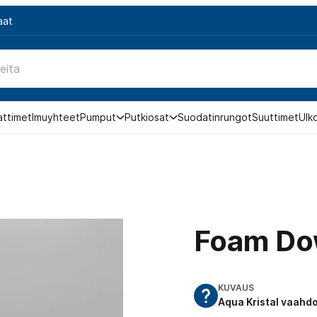
aat
attimet
Imuyhteet
Pumput
Putkiosat
Suodatinrungot
Suuttimet
Ulk
Foam Dow
KUVAUS
Aqua Kristal vaahd