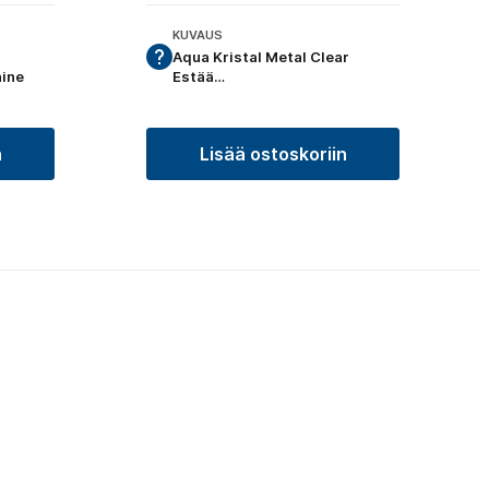
KUVAUS
Aqua Kristal Metal Clear
ine
Estää…
n
Lisää ostoskoriin