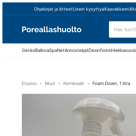
Siirry
Ohjekirjat ja liitteet
Usein kysyttyä
Kaavakkeet
Alt
suoraan
sisältöön
Poreallashuolto
Gecko
Balboa
SpaNet
Annostelijat
Desinfiointi
Hiekkasuod
Etusivu
-
Muut
-
Kemikaalit
-
Foam Down, 1 litra