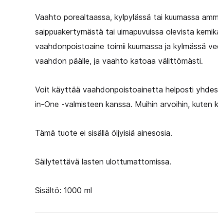
Vaahto porealtaassa, kylpylässä tai kuumassa amme
saippuakertymästä tai uimapuvuissa olevista kemika
vaahdonpoistoaine toimii kuumassa ja kylmässä v
vaahdon päälle, ja vaahto katoaa välittömästi.
Voit käyttää vaahdonpoistoainetta helposti yhdess
in-One -valmisteen kanssa. Muihin arvoihin, kuten k
Tämä tuote ei sisällä öljyisiä ainesosia.
Säilytettävä lasten ulottumattomissa.
Sisältö: 1000 ml