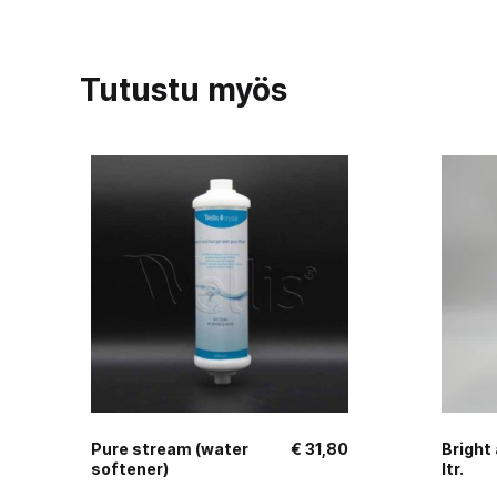
Tutustu myös
Pure stream (water
€
31,80
Bright 
softener)
ltr.