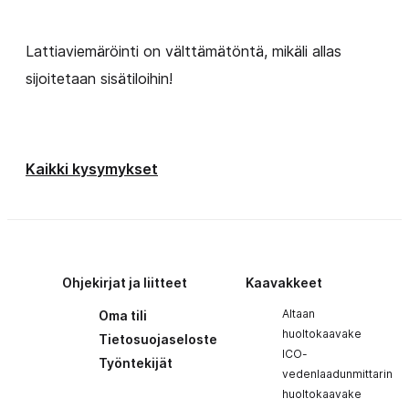
Lattiaviemäröinti on välttämätöntä, mikäli allas
sijoitetaan sisätiloihin!
Kaikki kysymykset
Ohjekirjat ja liitteet
Kaavakkeet
Altaan
Oma tili
huoltokaavake
Tietosuojaseloste
ICO-
Työntekijät
vedenlaadunmittarin
huoltokaavake