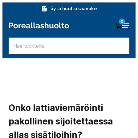
Siirry
Täytä huoltokaavake
suoraan
0
Poreallashuolto
sisältöön
Onko lattiaviemäröinti
pakollinen sijoitettaessa
allas sisätiloihin?