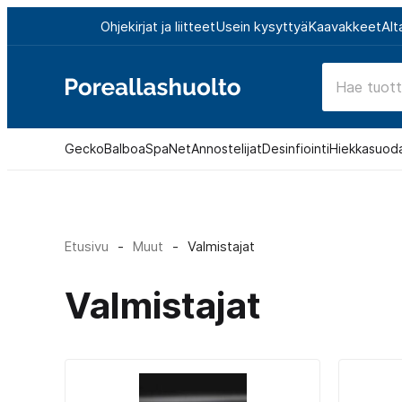
Siirry
Ohjekirjat ja liitteet
Usein kysyttyä
Kaavakkeet
Alt
suoraan
sisältöön
Poreallashuolto
Gecko
Balboa
SpaNet
Annostelijat
Desinfiointi
Hiekkasuod
Etusivu
-
Muut
-
Valmistajat
Valmistajat