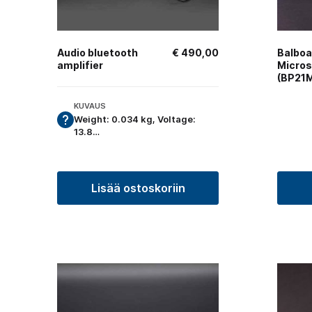
Audio bluetooth
€
490,00
Balboa
amplifier
Micros
(BP21
KUVAUS
Weight: 0.034 kg, Voltage:
13.8…
Lisää ostoskoriin