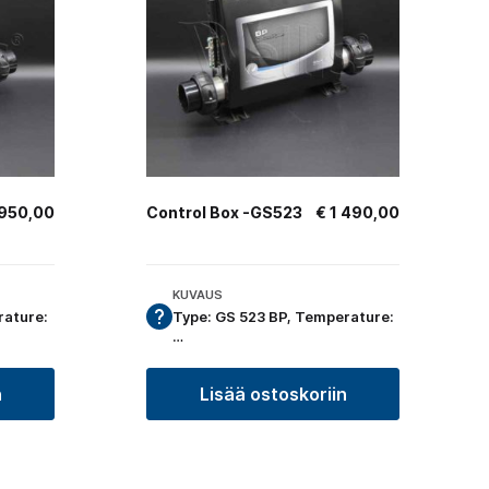
950,00
Control Box -GS523
€
1 490,00
KUVAUS
rature:
Type: GS 523 BP, Temperature:
…
n
Lisää ostoskoriin