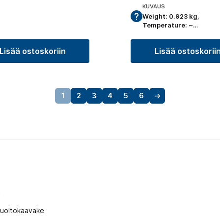
KUVAUS
Weight: 0.923 kg,
Temperature: ~…
Lisää ostoskoriin
Lisää ostoskorii
1
2
3
4
5
6
→
t
huoltokaavake