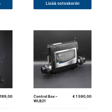
n
Lisää ostoskoriin
189,00
Control Box –
€
1 590,00
WLB21