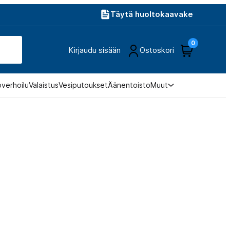
Täytä huoltokaavake
0
Kirjaudu sisään
Ostoskori
overhoilu
Valaistus
Vesiputoukset
Äänentoisto
Muut