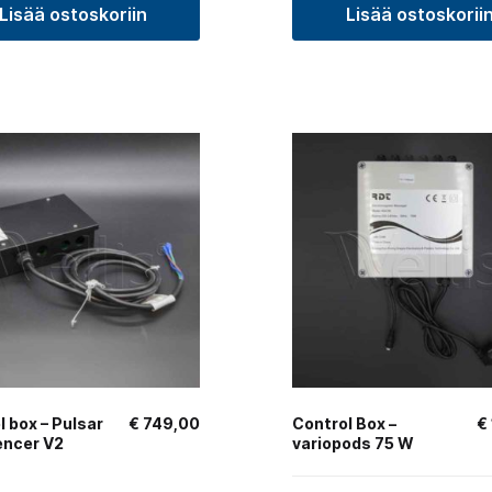
Lisää ostoskoriin
Lisää ostoskorii
l box – Pulsar
€
749,00
Control Box –
€
encer V2
variopods 75 W