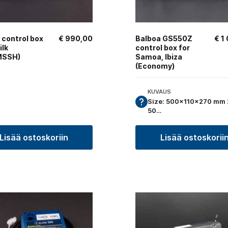
 control box
€
990,00
Balboa GS550Z
€
1 
ilk
control box for
MSSH)
Samoa, Ibiza
(Economy)
KUVAUS
Size: 500x110x270 mm 
50…
Lisää ostoskoriin
Lisää ostoskorii