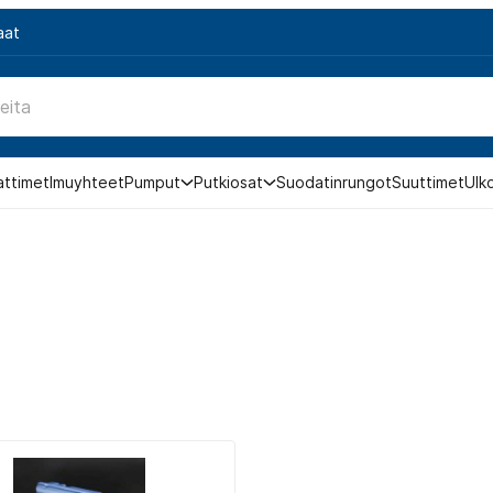
aat
attimet
Imuyhteet
Pumput
Putkiosat
Suodatinrungot
Suuttimet
Ulk