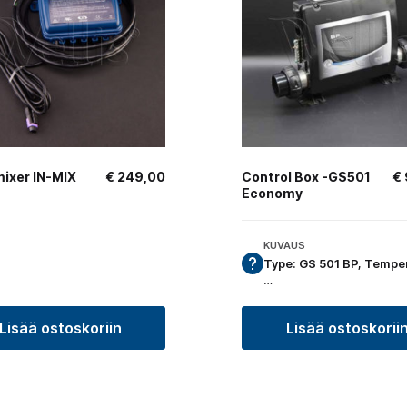
mixer IN-MIX
€
249,00
Control Box -GS501
€
Economy
KUVAUS
Type: GS 501 BP, Tempe
…
Lisää ostoskoriin
Lisää ostoskorii