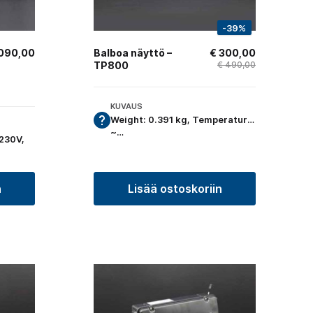
-39%
090,00
Balboa näyttö –
€
300,00
TP800
€
490,00
KUVAUS
Weight: 0.391 kg, Temperature:
~…
230V,
n
Lisää ostoskoriin