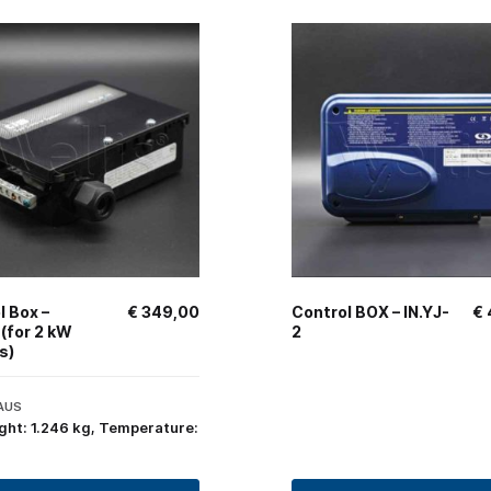
l Box –
€
349,00
Control BOX – IN.YJ-
€
(for 2 kW
2
s)
AUS
ght: 1.246 kg, Temperature: