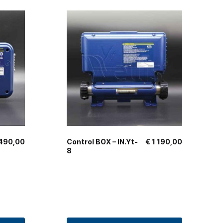
490,00
Control BOX – IN.Yt-
€
1 190,00
8