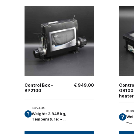
Control Box –
€
949,00
Contro
BP2100
GS100 
heater
KUVAUS
KUV
Weight: 3.845 kg,
Wei
Temperature: ~…
~…