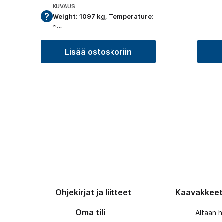
KUVAUS
Weight: 1097 kg, Temperature:
~…
Lisää ostoskoriin
Ohjekirjat ja liitteet
Kaavakkee
Oma tili
Altaan 