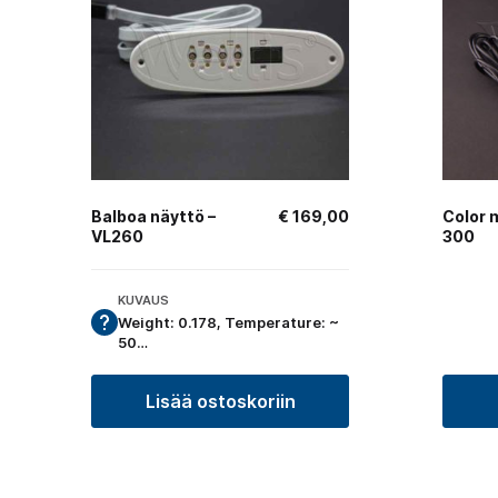
Balboa näyttö –
€
169,00
Color 
VL260
300
KUVAUS
Weight: 0.178, Temperature: ~
50…
Lisää ostoskoriin