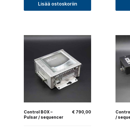
Lisää ostoskoriin
Control BOX –
€
790,00
Contro
Pulsar / sequencer
/ sequ