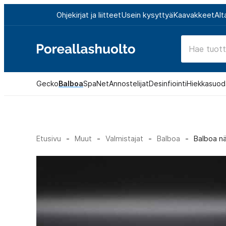
Siirry
Ohjekirjat ja liitteet
Usein kysyttyä
Kaavakkeet
Alt
suoraan
sisältöön
Poreallashuolto
Gecko
Balboa
SpaNet
Annostelijat
Desinfiointi
Hiekkasuod
Etusivu
-
Muut
-
Valmistajat
-
Balboa
-
Balboa n