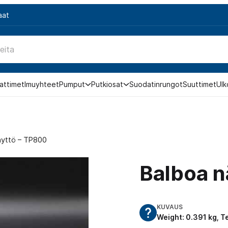
aat
attimet
Imuyhteet
Pumput
Putkiosat
Suodatinrungot
Suuttimet
Ulk
äyttö – TP800
Balboa n
KUVAUS
Weight: 0.391 kg, 