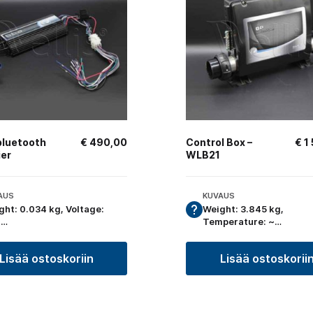
bluetooth
€
490,00
Control Box –
€
1
ier
WLB21
AUS
KUVAUS
ght: 0.034 kg, Voltage:
Weight: 3.845 kg,
8…
Temperature: ~…
Lisää ostoskoriin
Lisää ostoskorii