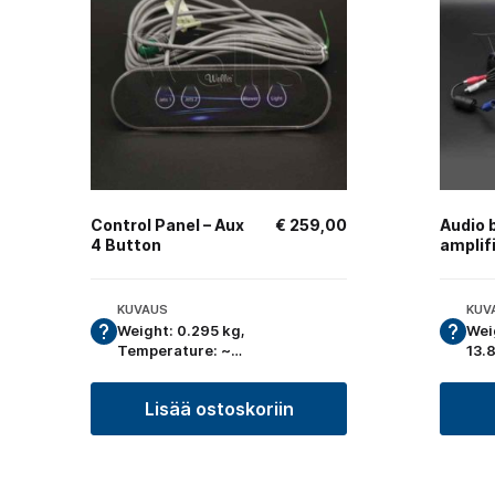
Control Panel – Aux
€
259,00
Audio 
4 Button
amplif
KUVAUS
KUV
Weight: 0.295 kg,
Wei
Temperature: ~…
13.
Lisää ostoskoriin