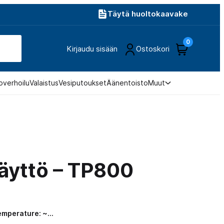
Täytä huoltokaavake
0
Kirjaudu sisään
Ostoskori
overhoilu
Valaistus
Vesiputoukset
Äänentoisto
Muut
äyttö – TP800
Temperature: ~…