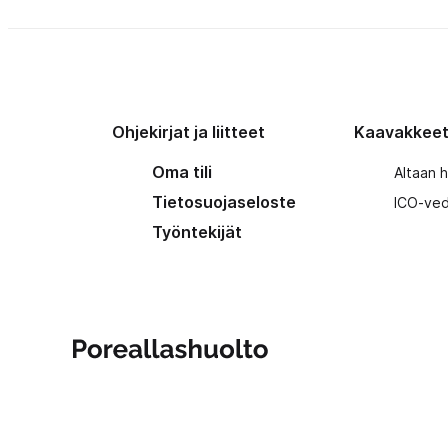
Ohjekirjat ja liitteet
Kaavakkee
Oma tili
Altaan 
Tietosuojaseloste
ICO-ved
Työntekijät
Poreallashuolto