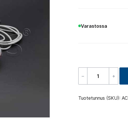
Varastossa
–
+
Balboa
näyttö
–
Tuotetunnus (SKU):
AC
TP800
määrä