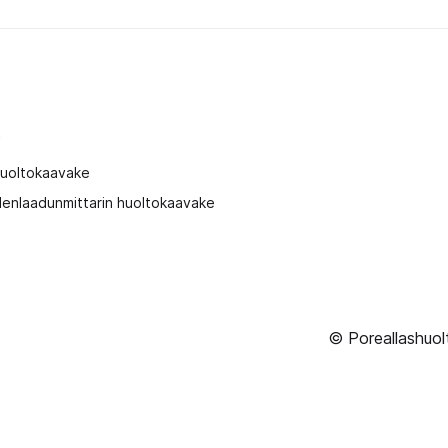
t
huoltokaavake
enlaadunmittarin huoltokaavake
© Poreallashuol