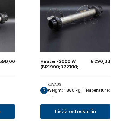
 590,00
Heater -3000 W
€
290,00
(BP1900;BP2100;GS523;GS501)
KUVAUS
Weight: 1.300 kg, Temperature:
~…
n
Lisää ostoskoriin