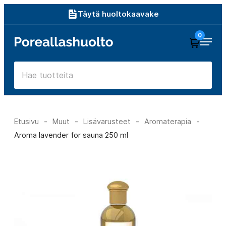
Siirry
Täytä huoltokaavake
suoraan
0
Poreallashuolto
sisältöön
Etusivu
-
Muut
-
Lisävarusteet
-
Aromaterapia
-
Aroma lavender for sauna 250 ml