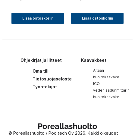
Lisää ostoskoriin
Lisää ostoskoriin
Ohjekirjat ja liitteet
Kaavakkeet
Altaan
Oma tili
huoltokaavake
Tietosuojaseloste
ICO-
Työntekijät
vedenlaadunmittarin
huoltokaavake
Poreallashuolto
© Poreallashuolto / Pooltech Oy 2026. Kaikki oikeudet