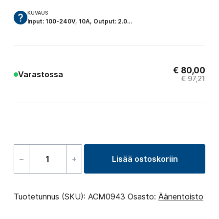
KUVAUS
Input: 100-240V, 10A, Output: 2.0…
€
80,00
Varastossa
€
97,21
–
+
Lisää ostoskoriin
Bluetooth
vahvistin
2.0
Tuotetunnus (SKU):
ACM0943
Osasto:
Äänentoisto
(P20)