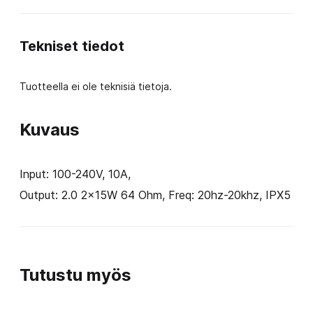
määrä
Tekniset tiedot
Tuotteella ei ole teknisiä tietoja.
Kuvaus
Input: 100-240V, 10A,
Output: 2.0 2x15W 64 Ohm, Freq: 20hz-20khz, IPX5
Tutustu myös