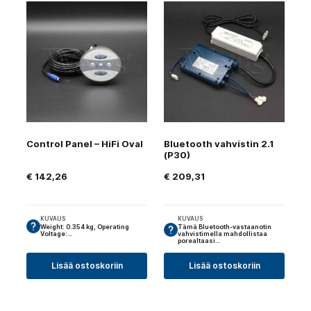
Control Panel – HiFi Oval
Bluetooth vahvistin 2.1
(P30)
€
142,26
€
209,31
KUVAUS
KUVAUS
Weight: 0.354 kg, Operating
Tämä Bluetooth-vastaanotin
Voltage:…
vahvistimella mahdollistaa
porealtaasi…
Lisää ostoskoriin
Lisää ostoskoriin