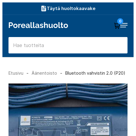
Siirry
Täytä huoltokaavake
suoraan
0
Poreallashuolto
sisältöön
Etusivu
-
Äänentoisto
-
Bluetooth vahvistin 2.0 (P20)