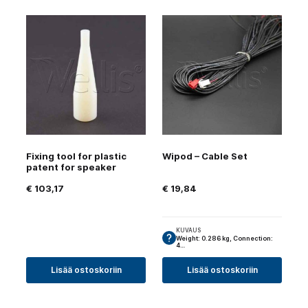
Fixing tool for plastic
Wipod – Cable Set
patent for speaker
€
103,17
€
19,84
KUVAUS
Weight: 0.286 kg, Connection:
4…
Lisää ostoskoriin
Lisää ostoskoriin