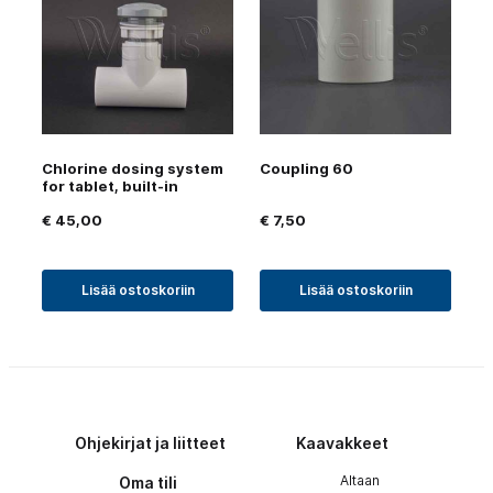
Chlorine dosing system
Coupling 60
for tablet, built-in
€
45,00
€
7,50
Lisää ostoskoriin
Lisää ostoskoriin
Ohjekirjat ja liitteet
Kaavakkeet
Altaan
Oma tili