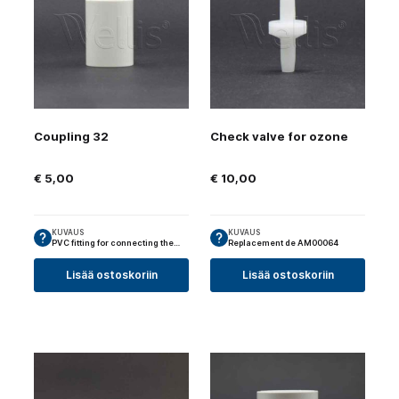
Coupling 32
Check valve for ozone
€
5,00
€
10,00
KUVAUS
KUVAUS
PVC fitting for connecting the…
Replacement de AM00064
Lisää ostoskoriin
Lisää ostoskoriin