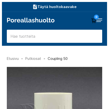
Siirry
Täytä huoltokaavake
suoraan
0
Poreallashuolto
sisältöön
Etusivu
-
Putkiosat
-
Coupling 50