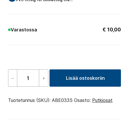
€
10,00
Varastossa
–
+
Lisää ostoskoriin
Coupling
50
määrä
Tuotetunnus (SKU):
ABE0335
Osasto:
Putkiosat