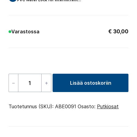
€
30,00
Varastossa
–
+
Lisää ostoskoriin
Gate
Valve
–
Tuotetunnus (SKU):
ABE0091
Osasto:
Putkiosat
60.3
S
×