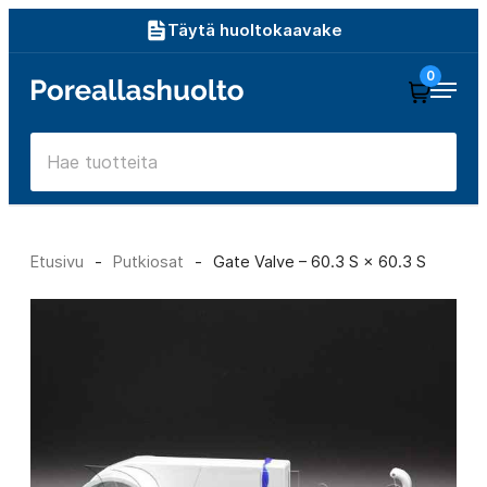
Siirry
Täytä huoltokaavake
suoraan
0
Poreallashuolto
sisältöön
Etusivu
-
Putkiosat
-
Gate Valve – 60.3 S × 60.3 S