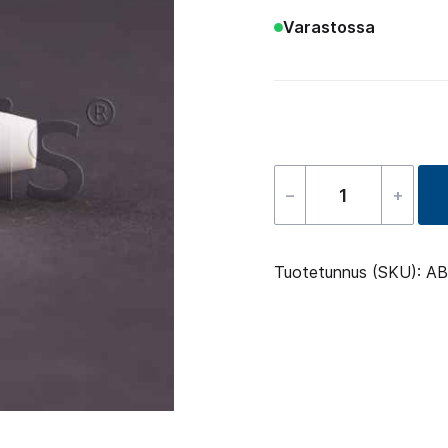
Varastossa
–
+
Check
valve
for
Tuotetunnus (SKU):
AB
aromatherap
määrä