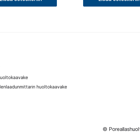
t
huoltokaavake
enlaadunmittarin huoltokaavake
© Poreallashuol