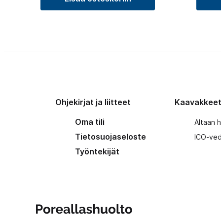
Ohjekirjat ja liitteet
Kaavakkee
Oma tili
Altaan 
Tietosuojaseloste
ICO-ved
Työntekijät
Poreallashuolto