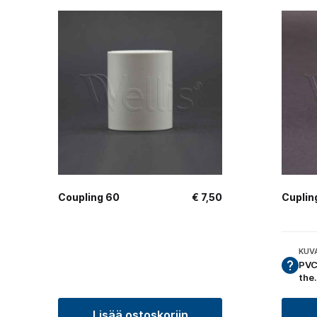
Coupling 60
€
7,50
Cuplin
KUV
PVC
the
Lisää ostoskoriin