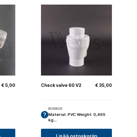
€
5,00
Check valve 60 V2
€
35,00
KUVAUS
Material: PVC Weight: 0,465
kg…
n
Lisää ostoskoriin