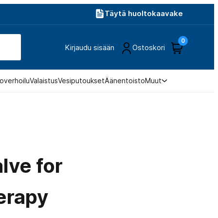
Täytä huoltokaavake
0
Kirjaudu sisään
Ostoskori
overhoilu
Valaistus
Vesiputoukset
Äänentoisto
Muut
lve for
erapy