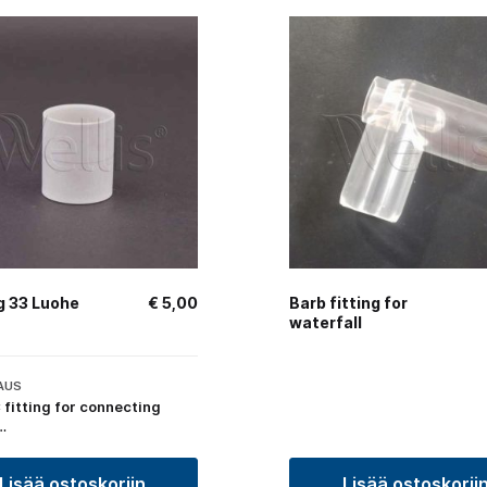
g 33 Luohe
€
5,00
Barb fitting for
waterfall
AUS
 fitting for connecting
…
Lisää ostoskoriin
Lisää ostoskorii