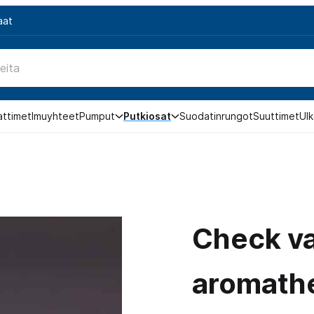
aat
attimet
Imuyhteet
Pumput
Putkiosat
Suodatinrungot
Suuttimet
Ulk
Check va
aromath