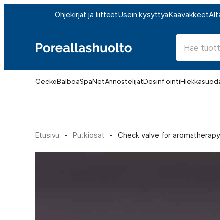
Siirry
Ohjekirjat ja liitteet
Usein kysyttyä
Kaavakkeet
Alt
suoraan
sisältöön
Poreallashuolto
Gecko
Balboa
SpaNet
Annostelijat
Desinfiointi
Hiekkasuod
Etusivu
-
Putkiosat
-
Check valve for aromatherapy