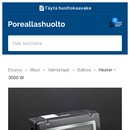
Siirry
Täytä huoltokaavake
suoraan
0
Poreallashuolto
sisältöön
Etusivu
-
Muut
-
Valmistajat
-
Balboa
-
Heater –
3000 W