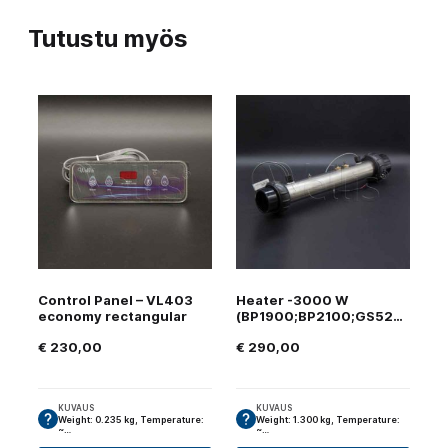
Tutustu myös
Control Panel – VL403
Heater -3000 W
economy rectangular
(BP1900;BP2100;GS523;GS501)
€
230,00
€
290,00
KUVAUS
KUVAUS
Weight: 0.235 kg, Temperature:
Weight: 1.300 kg, Temperature:
~…
~…