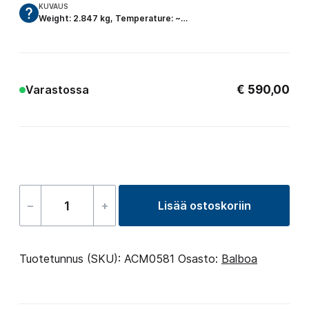
KUVAUS
Weight: 2.847 kg, Temperature: ~…
€
590,00
Varastossa
–
+
Lisää ostoskoriin
Heater
–
3000
Tuotetunnus (SKU):
ACM0581
Osasto:
Balboa
W
määrä