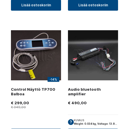
Lisää ostoskoriin
Lisää ostoskoriin
-14%
Control Näyttö TP700
Audio bluetooth
Balboa
amplifier
€
299,00
€
490,00
€
349,00
KUVAUS
Weight: 0.034 kg, Voltage: 13.8…