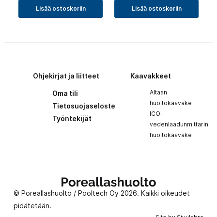
Lisää ostoskoriin
Lisää ostoskoriin
Ohjekirjat ja liitteet
Kaavakkeet
Altaan
Oma tili
huoltokaavake
Tietosuojaseloste
ICO-
Työntekijät
vedenlaadunmittarin
huoltokaavake
Poreallashuolto
© Poreallashuolto / Pooltech Oy 2026. Kaikki oikeudet
pidätetään.